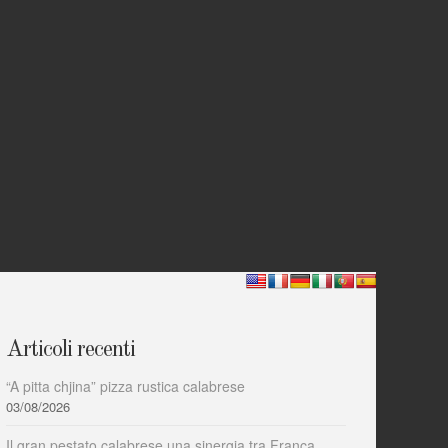
Articoli recenti
“A pitta chjina” pizza rustica calabrese
03/08/2026
Il gran pestato calabrese una sinergia tra Franca