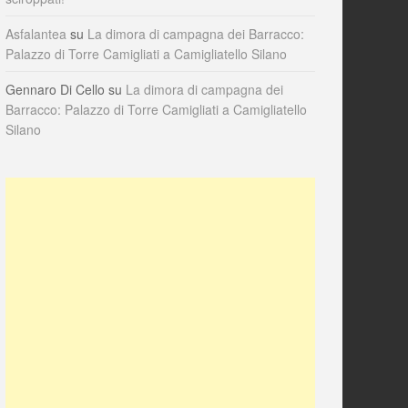
Asfalantea
su
La dimora di campagna dei Barracco:
Palazzo di Torre Camigliati a Camigliatello Silano
Gennaro Di Cello
su
La dimora di campagna dei
Barracco: Palazzo di Torre Camigliati a Camigliatello
Silano