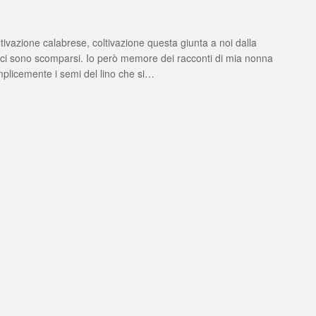
tivazione calabrese, coltivazione questa giunta a noi dalla
caci sono scomparsi. Io però memore dei racconti di mia nonna
emplicemente i semi del lino che si…
a
matorio