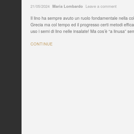
Author
on
21/05/2024
Maria Lombardo
Leave a comment
Mia
Il lino ha sempre avuto un ruolo fondamentale nella col
nonna
Maria
Grecia ma col tempo ed il progresso certi metodi effi
mi
uso i semi di lino nelle insalate! Ma cos’è “a linusa” s
raccontav
spesso
CONTINUE
“da
linusa”
che
usava
come
antinfiam