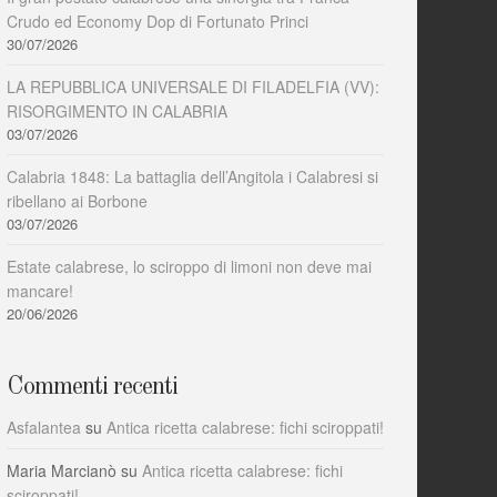
Crudo ed Economy Dop di Fortunato Princi
30/07/2026
LA REPUBBLICA UNIVERSALE DI FILADELFIA (VV):
RISORGIMENTO IN CALABRIA
03/07/2026
Calabria 1848: La battaglia dell’Angitola i Calabresi si
ribellano ai Borbone
03/07/2026
Estate calabrese, lo sciroppo di limoni non deve mai
mancare!
20/06/2026
Commenti recenti
Asfalantea
su
Antica ricetta calabrese: fichi sciroppati!
Maria Marcianò
su
Antica ricetta calabrese: fichi
sciroppati!