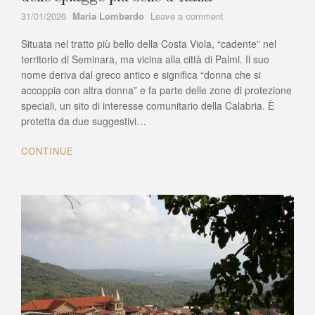
Author
on
31/01/2026
Maria Lombardo
Leave a comment
Cala
Situata nel tratto più bello della Costa Viola, “cadente” nel
Janculla
di
territorio di Seminara, ma vicina alla città di Palmi. Il suo
Seminara
nome deriva dal greco antico e significa “donna che si
(R.C.)
accoppia con altra donna” e fa parte delle zone di protezione
una
speciali, un sito di interesse comunitario della Calabria. È
delle
protetta da due suggestivi…
spiagge
più
CONTINUE
belle
d’Italia