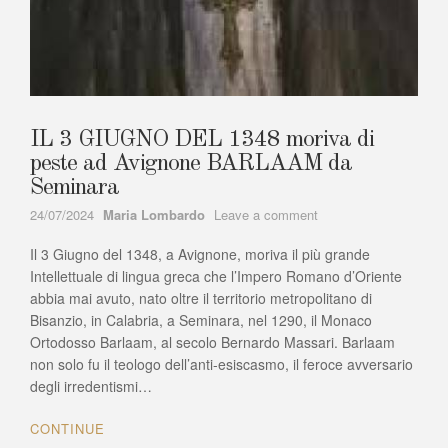
IL 3 GIUGNO DEL 1348 moriva di
peste ad Avignone BARLAAM da
Seminara
Author
on
24/07/2024
Maria Lombardo
Leave a comment
IL
Il 3 Giugno del 1348, a Avignone, moriva il più grande
3
GIUGNO
Intellettuale di lingua greca che l’Impero Romano d’Oriente
DEL
abbia mai avuto, nato oltre il territorio metropolitano di
1348
Bisanzio, in Calabria, a Seminara, nel 1290, il Monaco
moriva
Ortodosso Barlaam, al secolo Bernardo Massari. Barlaam
di
non solo fu il teologo dell’anti-esiscasmo, il feroce avversario
peste
degli irredentismi…
ad
Avignone
CONTINUE
BARLAAM