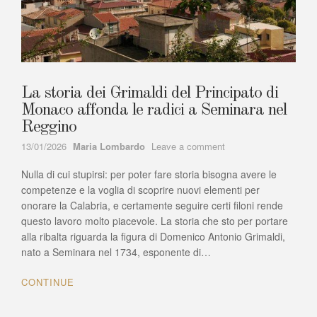
La storia dei Grimaldi del Principato di
Monaco affonda le radici a Seminara nel
Reggino
Author
on
13/01/2026
Maria Lombardo
Leave a comment
La
Nulla di cui stupirsi: per poter fare storia bisogna avere le
storia
dei
competenze e la voglia di scoprire nuovi elementi per
Grimaldi
onorare la Calabria, e certamente seguire certi filoni rende
del
questo lavoro molto piacevole. La storia che sto per portare
Principato
alla ribalta riguarda la figura di Domenico Antonio Grimaldi,
di
nato a Seminara nel 1734, esponente di…
Monaco
affonda
CONTINUE
le
radici
a