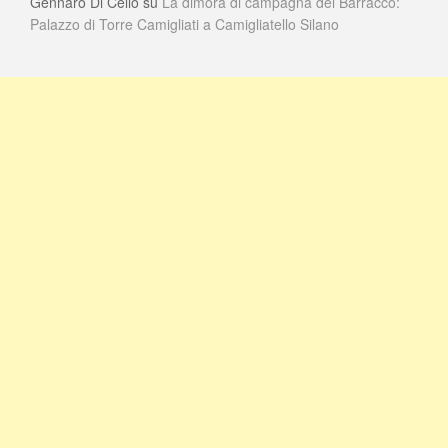
Gennaro Di Cello
su
La dimora di campagna dei Barracco:
Palazzo di Torre Camigliati a Camigliatello Silano