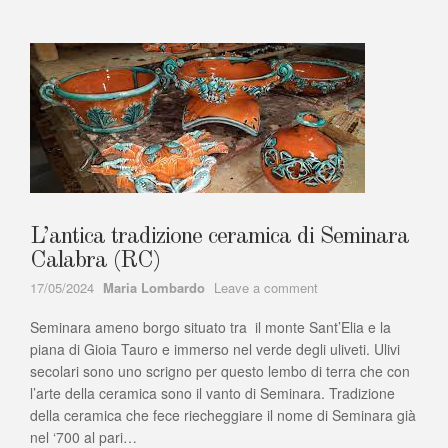
da
Seminara
L’antica tradizione ceramica di Seminara
Calabra (RC)
Author
on
17/05/2024
Maria Lombardo
Leave a comment
L’antica
Seminara ameno borgo situato tra il monte Sant’Elia e la
tradizione
ceramica
piana di Gioia Tauro e immerso nel verde degli uliveti. Ulivi
di
secolari sono uno scrigno per questo lembo di terra che con
Seminara
l’arte della ceramica sono il vanto di Seminara. Tradizione
Calabra
della ceramica che fece riecheggiare il nome di Seminara già
(RC)
nel ‘700 al pari…