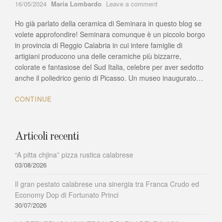
Author
on
16/05/2024
Maria Lombardo
Leave a comment
Un
Ho già parlato della ceramica di Seminara in questo blog se
museo
dedicato
volete approfondire! Seminara comunque è un piccolo borgo
all’arte
in provincia di Reggio Calabria in cui intere famiglie di
ceramica
artigiani producono una delle ceramiche più bizzarre,
della
colorate e fantasiose del Sud Italia, celebre per aver sedotto
Calabria
anche il poliedrico genio di Picasso. Un museo inaugurato…
che
si
CONTINUE
trova
a
Seminara
(RC)
Articoli recenti
“A pitta chjina” pizza rustica calabrese
03/08/2026
Il gran pestato calabrese una sinergia tra Franca Crudo ed
Economy Dop di Fortunato Princi
30/07/2026