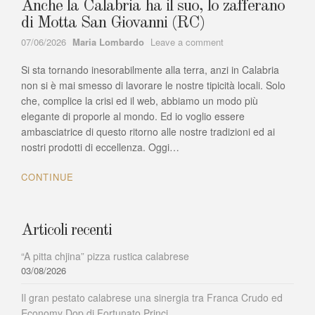
Anche la Calabria ha il suo, lo zafferano
di Motta San Giovanni (RC)
Author
on
07/06/2026
Maria Lombardo
Leave a comment
Anche
Si sta tornando inesorabilmente alla terra, anzi in Calabria
la
Calabria
non si è mai smesso di lavorare le nostre tipicità locali. Solo
ha
che, complice la crisi ed il web, abbiamo un modo più
il
elegante di proporle al mondo. Ed io voglio essere
suo,
ambasciatrice di questo ritorno alle nostre tradizioni ed ai
lo
nostri prodotti di eccellenza. Oggi…
zafferano
di
CONTINUE
Motta
San
Giovanni
(RC)
Articoli recenti
“A pitta chjina” pizza rustica calabrese
03/08/2026
Il gran pestato calabrese una sinergia tra Franca Crudo ed
Economy Dop di Fortunato Princi