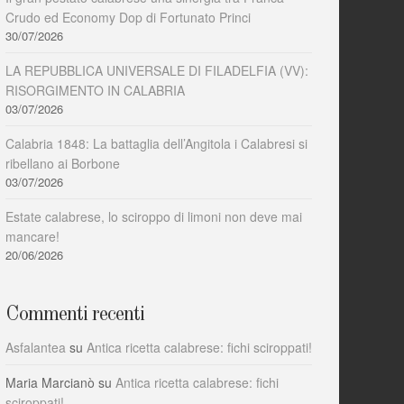
Crudo ed Economy Dop di Fortunato Princi
30/07/2026
LA REPUBBLICA UNIVERSALE DI FILADELFIA (VV):
RISORGIMENTO IN CALABRIA
03/07/2026
Calabria 1848: La battaglia dell’Angitola i Calabresi si
ribellano ai Borbone
03/07/2026
Estate calabrese, lo sciroppo di limoni non deve mai
mancare!
20/06/2026
Commenti recenti
Asfalantea
su
Antica ricetta calabrese: fichi sciroppati!
Maria Marcianò
su
Antica ricetta calabrese: fichi
sciroppati!