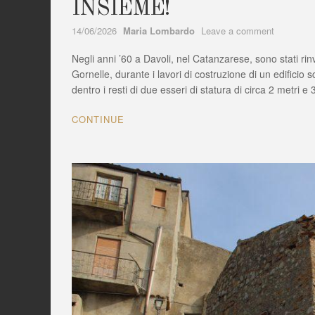
INSIEME!
Author
on
14/06/2026
Maria Lombardo
Leave a comment
CALABRI
Negli anni ’60 a Davoli, nel Catanzarese, sono stati rin
TERRA
DI
Gornelle, durante i lavori di costruzione di un edificio
GIGANTI
dentro i resti di due esseri di statura di circa 2 metri e
SCOPRI
INSIEME!
CONTINUE