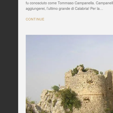
casa
fu conosciuto come Tommaso Campanella. Campanella, 
del
aggiungerei, l’ultimo grande di Calabria! Per la…
filosofo
Tommaso
CONTINUE
Campanel
giace
nell’abba