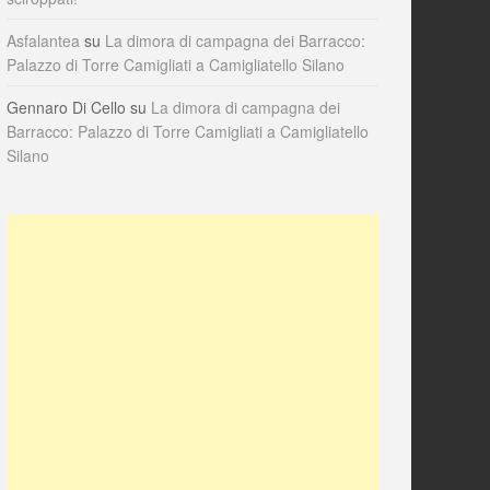
Asfalantea
su
La dimora di campagna dei Barracco:
Palazzo di Torre Camigliati a Camigliatello Silano
Gennaro Di Cello
su
La dimora di campagna dei
Barracco: Palazzo di Torre Camigliati a Camigliatello
Silano