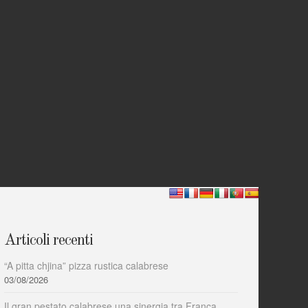
Articoli recenti
“A pitta chjina” pizza rustica calabrese
03/08/2026
Il gran pestato calabrese una sinergia tra Franca