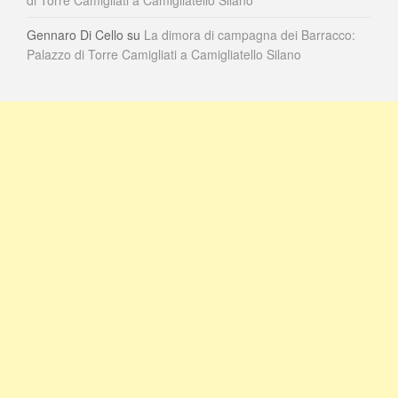
di Torre Camigliati a Camigliatello Silano
Gennaro Di Cello
su
La dimora di campagna dei Barracco:
Palazzo di Torre Camigliati a Camigliatello Silano