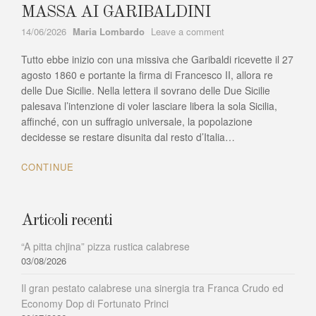
MASSA AI GARIBALDINI
Author
on
14/06/2026
Maria Lombardo
Leave a comment
CALABRIA:
Tutto ebbe inizio con una missiva che Garibaldi ricevette il 27
L’ESERCITO
BORBONICO
agosto 1860 e portante la firma di Francesco II, allora re
SI
delle Due Sicilie. Nella lettera il sovrano delle Due Sicilie
ARRENDE
palesava l’intenzione di voler lasciare libera la sola Sicilia,
IN
affinché, con un suffragio universale, la popolazione
MASSA
decidesse se restare disunita dal resto d’Italia…
AI
GARIBALDINI
CONTINUE
Articoli recenti
“A pitta chjina” pizza rustica calabrese
03/08/2026
Il gran pestato calabrese una sinergia tra Franca Crudo ed
Economy Dop di Fortunato Princi