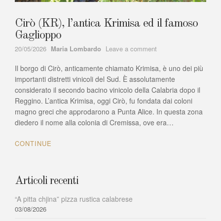
Cirò (KR), l’antica Krimisa ed il famoso
Gaglioppo
Author
on
20/05/2026
Maria Lombardo
Leave a comment
Cirò
Il borgo di Cirò, anticamente chiamato Krimisa, è uno dei più
(KR),
l’antica
importanti distretti vinicoli del Sud. È assolutamente
Krimisa
considerato il secondo bacino vinicolo della Calabria dopo il
ed
Reggino. L’antica Krimisa, oggi Cirò, fu fondata dai coloni
il
magno greci che approdarono a Punta Alice. In questa zona
famoso
diedero il nome alla colonia di Cremissa, ove era…
Gaglioppo
CONTINUE
Articoli recenti
“A pitta chjina” pizza rustica calabrese
03/08/2026