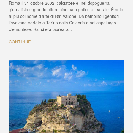
l’attore
Roma il 31 ottobre 2002, calciatore e, nel dopoguerra,
di
giornalista e grande attore cinematografico e teatrale. È noto
Tropea
ai più col nome d’arte di Raf Vallone. Da bambino i genitori
dalle
l’avevano portato a Torino dalla Calabria e nel capoluogo
molte
piemontese, Raf si era laureato…
vite
CONTINUE