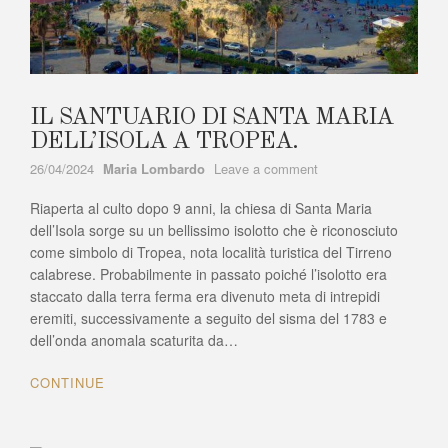
IL SANTUARIO DI SANTA MARIA
DELL’ISOLA A TROPEA.
Author
on
26/04/2024
Maria Lombardo
Leave a comment
IL
Riaperta al culto dopo 9 anni, la chiesa di Santa Maria
SANTUARIO
DI
dell’Isola sorge su un bellissimo isolotto che è riconosciuto
SANTA
come simbolo di Tropea, nota località turistica del Tirreno
MARIA
calabrese. Probabilmente in passato poiché l’isolotto era
DELL’ISOLA
staccato dalla terra ferma era divenuto meta di intrepidi
A
eremiti, successivamente a seguito del sisma del 1783 e
TROPEA.
dell’onda anomala scaturita da…
CONTINUE