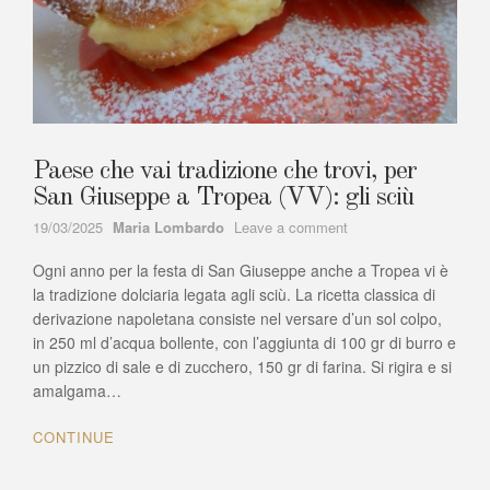
Paese che vai tradizione che trovi, per
San Giuseppe a Tropea (VV): gli sciù
Author
on
19/03/2025
Maria Lombardo
Leave a comment
Paese
Ogni anno per la festa di San Giuseppe anche a Tropea vi è
che
vai
la tradizione dolciaria legata agli sciù. La ricetta classica di
tradizione
derivazione napoletana consiste nel versare d’un sol colpo,
che
in 250 ml d’acqua bollente, con l’aggiunta di 100 gr di burro e
trovi,
un pizzico di sale e di zucchero, 150 gr di farina. Si rigira e si
per
amalgama…
San
Giuseppe
CONTINUE
a
Tropea
(VV):