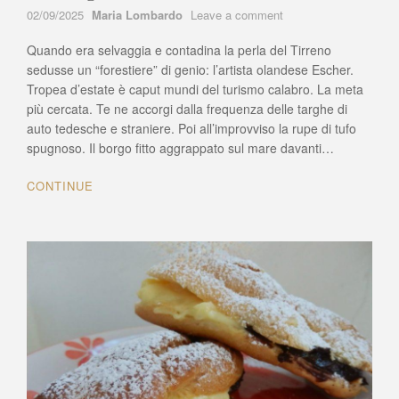
Author
on
02/09/2025
Maria Lombardo
Leave a comment
Tropea,
Quando era selvaggia e contadina la perla del Tirreno
Escher
sedotto
sedusse un “forestiere” di genio: l’artista olandese Escher.
dal
Tropea d’estate è caput mundi del turismo calabro. La meta
suo
più cercata. Te ne accorgi dalla frequenza delle targhe di
fascino
auto tedesche e straniere. Poi all’improvviso la rupe di tufo
“sauvage”
spugnoso. Il borgo fitto aggrappato sul mare davanti…
CONTINUE