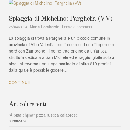
Spiaggia di Michelino: Parghelia (VV)
Author
on
25/04/2024
Maria Lombardo
Leave a comment
Spiaggia
La spiaggia si trova a Parghelia è un piccolo comune in
di
Michelino:
provincia di Vibo Valentia, confinate a sud con Tropea e a
Parghelia
nord con Zambrone. Il nome trae origine da un’antica
(VV)
struttura dedicata a San Michele ed è raggiungibile solo a
piedi, attraverso una lunga scalinata di oltre 210 gradini,
dalla quale è possibile godere…
CONTINUE
Articoli recenti
“A pitta chjina” pizza rustica calabrese
03/08/2026