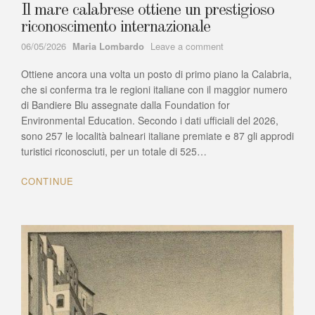
Il mare calabrese ottiene un prestigioso
riconoscimento internazionale
Author
on
06/05/2026
Maria Lombardo
Leave a comment
Il
Ottiene ancora una volta un posto di primo piano la Calabria,
mare
calabrese
che si conferma tra le regioni italiane con il maggior numero
ottiene
di Bandiere Blu assegnate dalla Foundation for
un
Environmental Education. Secondo i dati ufficiali del 2026,
prestigioso
sono 257 le località balneari italiane premiate e 87 gli approdi
riconoscimento
turistici riconosciuti, per un totale di 525…
internazionale
CONTINUE