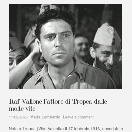
gli
sciù
Raf Vallone l’attore di Tropea dalle
molte vite
Author
on
11/02/2025
Maria Lombardo
Leave a comment
Raf
Nato a Tropea (Vibo Valentia) il 17 febbraio 1916, deceduto a
Vallone