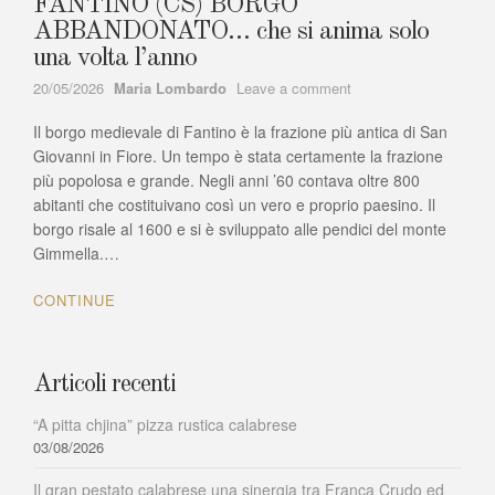
FANTINO (CS) BORGO
ABBANDONATO… che si anima solo
una volta l’anno
Author
on
20/05/2026
Maria Lombardo
Leave a comment
FANTINO
Il borgo medievale di Fantino è la frazione più antica di San
(CS)
BORGO
Giovanni in Fiore. Un tempo è stata certamente la frazione
ABBANDONATO…
più popolosa e grande. Negli anni ’60 contava oltre 800
che
abitanti che costituivano così un vero e proprio paesino. Il
si
borgo risale al 1600 e si è sviluppato alle pendici del monte
anima
Gimmella.…
solo
una
CONTINUE
volta
l’anno
Articoli recenti
“A pitta chjina” pizza rustica calabrese
03/08/2026
Il gran pestato calabrese una sinergia tra Franca Crudo ed