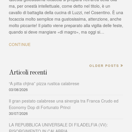
focaccia
ma, per onestà intellettuale, come detto nel titolo, è un
piccante
cavallo di battaglia della cucina di Luzzi, nel Cosentino. È una
e
focaccia molto semplice ma gustosissima, attenzione, anche
saporita
molto piccante! Il piatto viene preparato alla vigilia delle feste,
della
quando si deve mangiare «di magro», ma oggi si…
tradizione
culinaria
CONTINUE
di
Luzzi
(CS)
OLDER POSTS
Articoli recenti
“A pitta chjina” pizza rustica calabrese
03/08/2026
Il gran pestato calabrese una sinergia tra Franca Crudo ed
Economy Dop di Fortunato Princi
30/07/2026
LA REPUBBLICA UNIVERSALE DI FILADELFIA (VV):
RISORGIMENTO IN CALABRIA