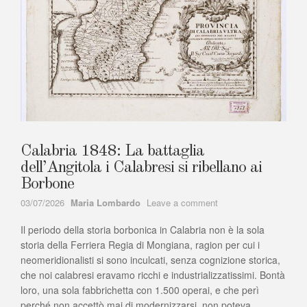
Calabria 1848: La battaglia
dell’Angitola i Calabresi si ribellano ai
Borbone
Author
on
03/07/2026
Maria Lombardo
Leave a comment
Calabria
Il periodo della storia borbonica in Calabria non è la sola
1848:
La
storia della Ferriera Regia di Mongiana, ragion per cui i
battaglia
neomeridionalisti si sono inculcati, senza cognizione storica,
dell’Angitola
che noi calabresi eravamo ricchi e industrializzatissimi. Bontà
i
loro, una sola fabbrichetta con 1.500 operai, e che perì
Calabresi
perché non accettò mai di modernizzarsi, non poteva