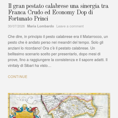
Il gran pestato calabrese una sinergia tra
Franca Crudo ed Economy Dop di
Fortunato Princi
Author
on
30/07/2026
Maria Lombardo
Leave a comment
Il
Che dire, in principio il pesto calabrese era il Matarrocco, un
gran
pestato
pesto che è andato perso nei meandri del tempo. Solo gli
calabrese
anziani lo ricordano! Ora c’è il pestato calabrese. Un
una
bellissimo scenario scelto per presentarlo, dopo mesi di
sinergia
prove, fino a raggiungere la consistenza e il sapore adatti. Il
tra
vinitaly di Sibari ha visto…
Franca
Crudo
CONTINUE
ed
Economy
Dop
di
Fortunato
Princi