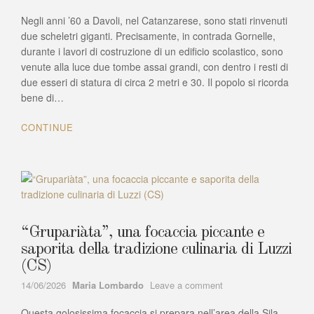
CALABRIA
Negli anni ’60 a Davoli, nel Catanzarese, sono stati rinvenuti
TERRA
DI
due scheletri giganti. Precisamente, in contrada Gornelle,
GIGANTI?
durante i lavori di costruzione di un edificio scolastico, sono
SCOPRIAMOLO
venute alla luce due tombe assai grandi, con dentro i resti di
INSIEME!
due esseri di statura di circa 2 metri e 30. Il popolo si ricorda
bene di…
CONTINUE
“Grupariàta”, una focaccia piccante e
saporita della tradizione culinaria di Luzzi
(CS)
Author
on
14/06/2026
Maria Lombardo
Leave a comment
“Grupariàta”,
Questa golosissima focaccia si prepara nell’area della Sila
una