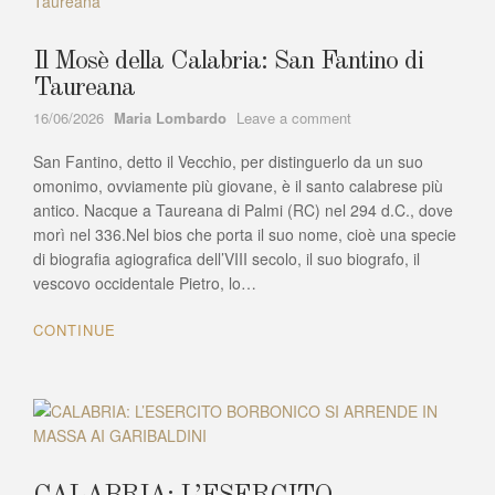
Il Mosè della Calabria: San Fantino di
Taureana
Author
on
16/06/2026
Maria Lombardo
Leave a comment
Il
San Fantino, detto il Vecchio, per distinguerlo da un suo
Mosè
della
omonimo, ovviamente più giovane, è il santo calabrese più
Calabria:
antico. Nacque a Taureana di Palmi (RC) nel 294 d.C., dove
San
morì nel 336.Nel bios che porta il suo nome, cioè una specie
Fantino
di biografia agiografica dell’VIII secolo, il suo biografo, il
di
vescovo occidentale Pietro, lo…
Taureana
CONTINUE