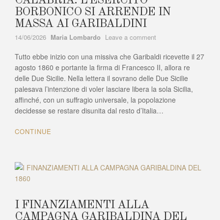
CALABRIA: L’ESERCITO
BORBONICO SI ARRENDE IN
MASSA AI GARIBALDINI
Author
on
14/06/2026
Maria Lombardo
Leave a comment
CALABRIA:
Tutto ebbe inizio con una missiva che Garibaldi ricevette il 27
L’ESERCITO
BORBONICO
agosto 1860 e portante la firma di Francesco II, allora re
SI
delle Due Sicilie. Nella lettera il sovrano delle Due Sicilie
ARRENDE
palesava l’intenzione di voler lasciare libera la sola Sicilia,
IN
affinché, con un suffragio universale, la popolazione
MASSA
decidesse se restare disunita dal resto d’Italia…
AI
GARIBALDINI
CONTINUE
I FINANZIAMENTI ALLA
CAMPAGNA GARIBALDINA DEL