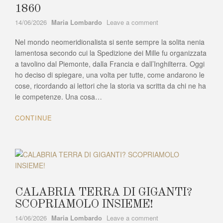
1860
Author
on
14/06/2026
Maria Lombardo
Leave a comment
I
Nel mondo neomeridionalista si sente sempre la solita nenia
FINANZIAMENTI
ALLA
lamentosa secondo cui la Spedizione dei Mille fu organizzata
CAMPAGNA
a tavolino dal Piemonte, dalla Francia e dall’Inghilterra. Oggi
GARIBALDINA
ho deciso di spiegare, una volta per tutte, come andarono le
DEL
cose, ricordando ai lettori che la storia va scritta da chi ne ha
1860
le competenze. Una cosa…
CONTINUE
CALABRIA TERRA DI GIGANTI?
SCOPRIAMOLO INSIEME!
Author
on
14/06/2026
Maria Lombardo
Leave a comment