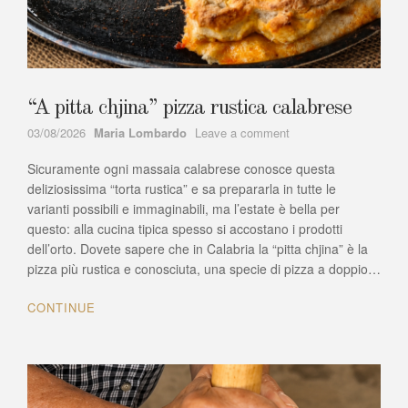
“A pitta chjina” pizza rustica calabrese
Author
on
03/08/2026
Maria Lombardo
Leave a comment
“A
Sicuramente ogni massaia calabrese conosce questa
pitta
chjina”
deliziosissima “torta rustica” e sa prepararla in tutte le
pizza
varianti possibili e immaginabili, ma l’estate è bella per
rustica
questo: alla cucina tipica spesso si accostano i prodotti
calabrese
dell’orto. Dovete sapere che in Calabria la “pitta chjina” è la
pizza più rustica e conosciuta, una specie di pizza a doppio…
CONTINUE