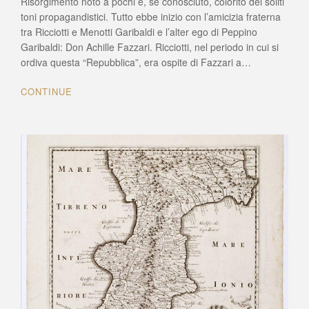
Risorgimento noto a pochi e, se conosciuto, colorito dei soliti
DI
toni propagandistici. Tutto ebbe inizio con l’amicizia fraterna
FILADELFIA
tra Ricciotti e Menotti Garibaldi e l’alter ego di Peppino
(VV):
Garibaldi: Don Achille Fazzari. Ricciotti, nel periodo in cui si
RISORGIMENTO
ordiva questa “Repubblica”, era ospite di Fazzari a…
IN
CALABRIA
CONTINUE