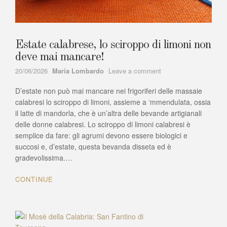
Estate calabrese, lo sciroppo di limoni non
deve mai mancare!
Author
on
20/06/2026
Maria Lombardo
Leave a comment
Estate
D’estate non può mai mancare nei frigoriferi delle massaie
calabrese,
lo
calabresi lo sciroppo di limoni, assieme a ‘mmendulata, ossia
sciroppo
il latte di mandorla, che è un’altra delle bevande artigianali
di
delle donne calabresi. Lo sciroppo di limoni calabresi è
limoni
semplice da fare: gli agrumi devono essere biologici e
non
succosi e, d’estate, questa bevanda disseta ed è
deve
gradevolissima.…
mai
mancare!
CONTINUE