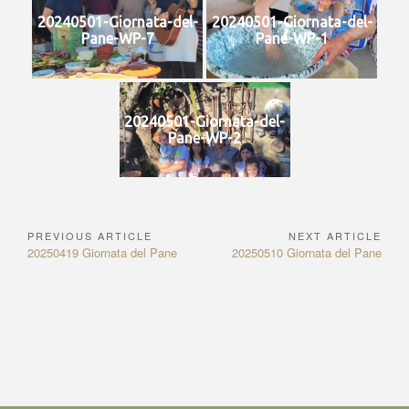
20240501-Giornata-del-
20240501-Giornata-del-
Pane-WP-7
Pane-WP-1
20240501-Giornata-del-
Pane-WP-2
PREVIOUS ARTICLE
NEXT ARTICLE
Navigazione
Previous
Next
20250419 Giornata del Pane
20250510 Giornata del Pane
articoli
Article:
Article: