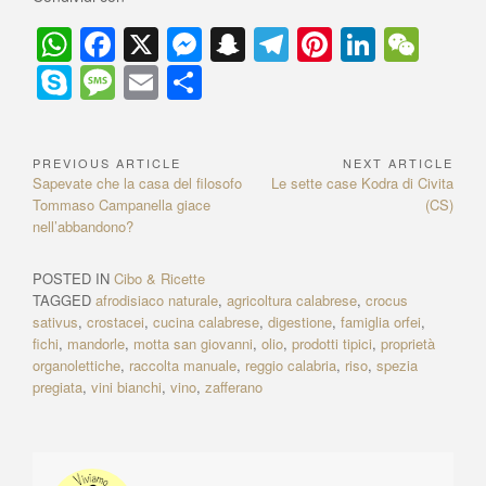
W
F
X
M
S
T
Pi
Li
W
h
a
e
n
el
nt
n
e
S
M
E
C
at
c
ss
a
e
er
k
C
ky
e
m
o
s
e
e
p
gr
e
e
h
p
ss
ail
n
PREVIOUS ARTICLE
NEXT ARTICLE
N
A
b
n
c
a
st
dI
at
e
a
di
P
Sapevate che la casa del filosofo
N
Le sette case Kodra di Civita
a
p
o
g
h
m
n
r
Tommaso Campanella giace
e
(CS)
g
vi
e
nell’abbandono?
x
v
p
o
er
at
e
di
v
t
i
i
A
k
POSTED IN
Cibo & Ricette
g
o
r
TAGGED
afrodisiaco naturale
,
agricoltura calabrese
,
crocus
u
t
a
sativus
,
crostacei
,
cucina calabrese
,
digestione
,
famiglia orfei
,
s
i
fichi
,
mandorle
,
motta san giovanni
,
olio
,
prodotti tipici
,
proprietà
z
A
c
organolettiche
,
raccolta manuale
,
reggio calabria
,
riso
,
spezia
r
l
i
pregiata
,
vini bianchi
,
vino
,
zafferano
t
e
o
i
:
n
c
l
e