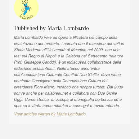
e
a
:
r
t
Published by
Maria Lombardo
i
Maria Lombardo vive ed opera a Nicotera nel campo della
c
rivalutazione del territorio. Laureata con il massimo dei voti in
o
Storia Moderna all’Università di Messina nel 2009, con una
tesi sul Regno di Napoli e la Calabria nel Settecento (relatore
l
Prof. Giuseppe Cariddi), è un’indiscussa collaboratrice della
i
redazione asfalantea.it. Nello stesso anno entra
nell’Associazione Culturale Comitati Due Sicilie, dove viene
nominata Consigliere della Commissione Cultura dal
presidente Fiore Marro, incarico che ricopre tuttora. Dal 2009
scrive anche per calabresi.net e collabora con Due Sicilie
Oggi. Come storica, si occupa di storiografia borbonica ed è
spesso invitata come relatrice a convegni e tavole rotonde.
View articles written by Maria Lombardo