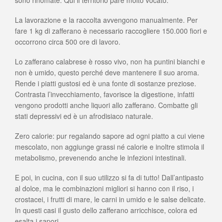
sono rinomate. Qui il territorio pare molto vocato.
La lavorazione e la raccolta avvengono manualmente. Per
fare 1 kg di zafferano è necessario raccogliere 150.000 fiori e
occorrono circa 500 ore di lavoro.
Lo zafferano calabrese è rosso vivo, non ha puntini bianchi e
non è umido, questo perché deve mantenere il suo aroma.
Rende i piatti gustosi ed è una fonte di sostanze preziose.
Contrasta l’invecchiamento, favorisce la digestione, infatti
vengono prodotti anche liquori allo zafferano. Combatte gli
stati depressivi ed è un afrodisiaco naturale.
Zero calorie: pur regalando sapore ad ogni piatto a cui viene
mescolato, non aggiunge grassi né calorie e inoltre stimola il
metabolismo, prevenendo anche le infezioni intestinali.
E poi, in cucina, con il suo utilizzo si fa di tutto! Dall’antipasto
al dolce, ma le combinazioni migliori si hanno con il riso, i
crostacei, i frutti di mare, le carni in umido e le salse delicate.
In questi casi il gusto dello zafferano arricchisce, colora ed
esalta i sapori.