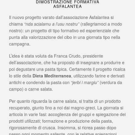
DIMOSTRAZIONE FORMATIVA
ASFALANTEA
Il nuovo progetto varato dall’associazione Asfalantea si
chiama
“nda scialamu a l’usu nostru”
(rallegriamoci a modo
nostro): un progetto di tipo formativo ed esperienziale che
punta alla valorizzazione del cibo in una giornata tipo nella
campagna.
L’idea è stata voluta da Franca Crudo, presidente
dell’associazione, che ha proposto di insegnare a produrre e
poi degustare una pasta tipica. Certamente il progetto ricalca
lo stile della
Dieta Mediterranea
, utilizzando farine e derivati
antichi e condendo la pasta con
“jerbi i margiu”
(verdura da
campo) o carne salata.
Per quanto riguarda la carne salata, si tratta di un prodotto
recuperato, giunto fino a noi dai magno-greci. La giornata si
articola in varie fasi: accoglienza dei gruppi e spiegazione dei
prodotti utilizzati; formazione e produzione della pasta,
rigorosamente di crusca. Insomma, si ricrea passo dopo
passo ogni momento saliente, con le relative spiegazioni.