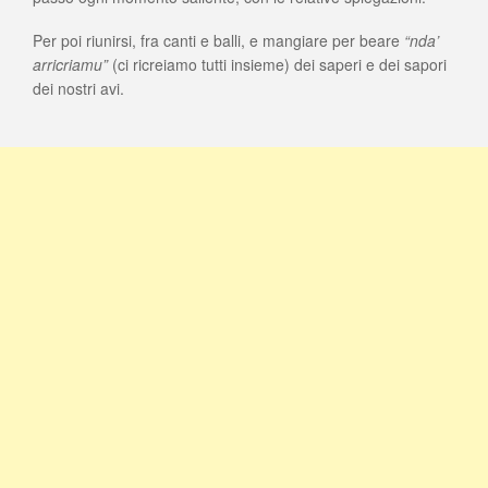
Per poi riunirsi, fra canti e balli, e mangiare per beare
“nda’
arricriamu”
(ci ricreiamo tutti insieme) dei saperi e dei sapori
dei nostri avi.