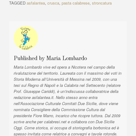
i
A
k
TAGGED
asfalantea
,
crusca
,
pasta calabrese
,
stroncatura
g
o
r
u
t
a
s
i
z
A
c
r
l
i
t
e
o
i
:
n
c
l
e
Published by
Maria Lombardo
e
a
Maria Lombardo vive ed opera a Nicotera nel campo della
:
rivalutazione del territorio. Laureata con il massimo dei voti in
r
Storia Moderna all’Università di Messina nel 2009, con una
t
tesi sul Regno di Napoli e la Calabria nel Settecento (relatore
i
Prof. Giuseppe Cariddi), è un’indiscussa collaboratrice della
redazione asfalantea.it. Nello stesso anno entra
c
nell’Associazione Culturale Comitati Due Sicilie, dove viene
o
nominata Consigliere della Commissione Cultura dal
presidente Fiore Marro, incarico che ricopre tuttora. Dal 2009
l
scrive anche per calabresi.net e collabora con Due Sicilie
i
Oggi. Come storica, si occupa di storiografia borbonica ed è
spesso invitata come relatrice a convegni e tavole rotonde.