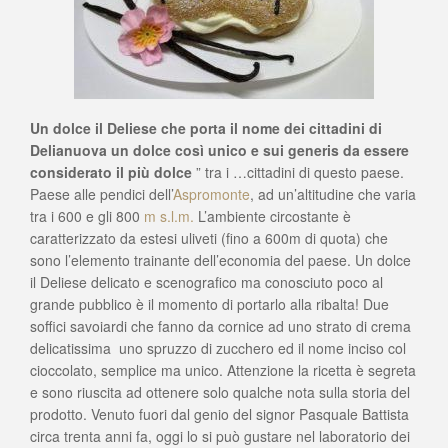
Un dolce il Deliese che porta il nome dei cittadini di
Delianuova un dolce così unico e sui generis da essere
considerato il più dolce
” tra i …cittadini di questo paese.
Paese alle pendici dell’
Aspromonte
, ad un’altitudine che varia
tra i 600 e gli 800
m s.l.m.
L’ambiente circostante è
caratterizzato da estesi uliveti (fino a 600m di quota) che
sono l’elemento trainante dell’economia del paese. Un dolce
il Deliese delicato e scenografico ma conosciuto poco al
grande pubblico è il momento di portarlo alla ribalta! Due
soffici savoiardi che fanno da cornice ad uno strato di crema
delicatissima uno spruzzo di zucchero ed il nome inciso col
cioccolato, semplice ma unico. Attenzione la ricetta è segreta
e sono riuscita ad ottenere solo qualche nota sulla storia del
prodotto. Venuto fuori dal genio del signor Pasquale Battista
circa trenta anni fa, oggi lo si può gustare nel laboratorio dei