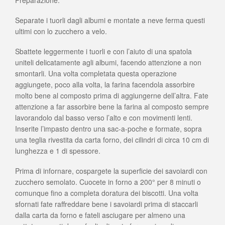
Preparazione:
Separate i tuorli dagli albumi e montate a neve ferma questi
ultimi con lo zucchero a velo.
Sbattete leggermente i tuorli e con l’aiuto di una spatola
uniteli delicatamente agli albumi, facendo attenzione a non
smontarli. Una volta completata questa operazione
aggiungete, poco alla volta, la farina facendola assorbire
molto bene al composto prima di aggiungerne dell’altra. Fate
attenzione a far assorbire bene la farina al composto sempre
lavorandolo dal basso verso l’alto e con movimenti lenti.
Inserite l’impasto dentro una sac-a-poche e formate, sopra
una teglia rivestita da carta forno, dei cilindri di circa 10 cm di
lunghezza e 1 di spessore.
Prima di infornare, cospargete la superficie dei savoiardi con
zucchero semolato. Cuocete in forno a 200° per 8 minuti o
comunque fino a completa doratura dei biscotti. Una volta
sfornati fate raffreddare bene i savoiardi prima di staccarli
dalla carta da forno e fateli asciugare per almeno una