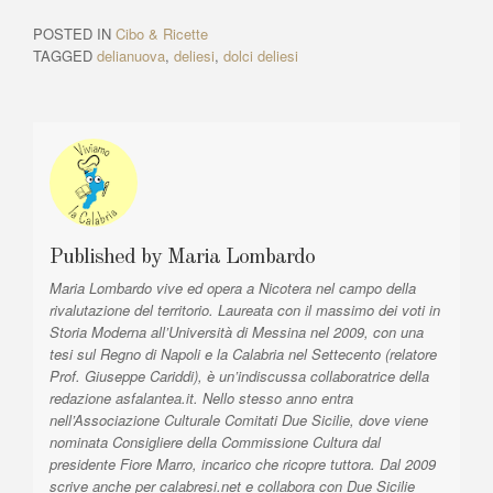
g
o
r
u
t
a
POSTED IN
Cibo & Ricette
s
i
TAGGED
delianuova
,
deliesi
,
dolci deliesi
z
A
c
r
l
i
t
e
o
i
:
n
c
l
e
e
a
:
r
Published by
Maria Lombardo
t
Maria Lombardo vive ed opera a Nicotera nel campo della
i
rivalutazione del territorio. Laureata con il massimo dei voti in
Storia Moderna all’Università di Messina nel 2009, con una
c
tesi sul Regno di Napoli e la Calabria nel Settecento (relatore
o
Prof. Giuseppe Cariddi), è un’indiscussa collaboratrice della
redazione asfalantea.it. Nello stesso anno entra
l
nell’Associazione Culturale Comitati Due Sicilie, dove viene
i
nominata Consigliere della Commissione Cultura dal
presidente Fiore Marro, incarico che ricopre tuttora. Dal 2009
scrive anche per calabresi.net e collabora con Due Sicilie