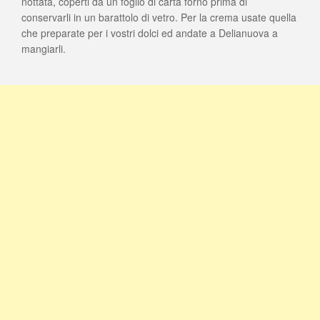
nottata, coperti da un foglio di carta forno prima di
conservarli in un barattolo di vetro. Per la crema usate quella
che preparate per i vostri dolci ed andate a Delianuova a
mangiarli.