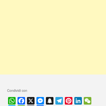
Condividi con
W
F
X
M
S
T
Pi
Li
W