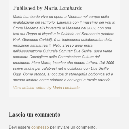
t
Published by
Maria Lombardo
i
Maria Lombardo vive ed opera a Nicotera nel campo della
c
rivalutazione del territorio. Laureata con il massimo dei voti in
o
Storia Moderna all’Università di Messina nel 2009, con una
tesi sul Regno di Napoli e la Calabria nel Settecento (relatore
l
Prof. Giuseppe Cariddi), è un’indiscussa collaboratrice della
i
redazione asfalantea.it. Nello stesso anno entra
nell’Associazione Culturale Comitati Due Sicilie, dove viene
nominata Consigliere della Commissione Cultura dal
presidente Fiore Marro, incarico che ricopre tuttora. Dal 2009
scrive anche per calabresi.net e collabora con Due Sicilie
Oggi. Come storica, si occupa di storiografia borbonica ed è
spesso invitata come relatrice a convegni e tavole rotonde.
View articles written by Maria Lombardo
Lascia un commento
Devi essere
connesso
per inviare un commento.