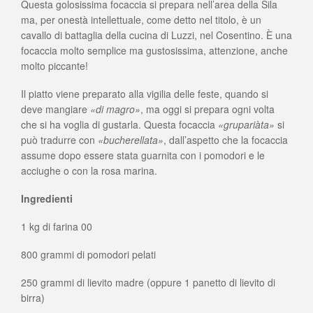
Questa golosissima focaccia si prepara nell’area della Sila
ma, per onestà intellettuale, come detto nel titolo, è un
cavallo di battaglia della cucina di Luzzi, nel Cosentino. È una
focaccia molto semplice ma gustosissima, attenzione, anche
molto piccante!
Il piatto viene preparato alla vigilia delle feste, quando si
deve mangiare
«di magro»
, ma oggi si prepara ogni volta
che si ha voglia di gustarla. Questa focaccia
«grupariàta»
si
può tradurre con
«bucherellata»
, dall’aspetto che la focaccia
assume dopo essere stata guarnita con i pomodori e le
acciughe o con la rosa marina.
Ingredienti
1 kg di farina 00
800 grammi di pomodori pelati
250 grammi di lievito madre (oppure 1 panetto di lievito di
birra)