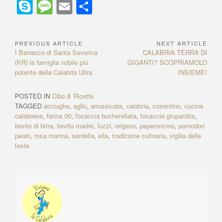
h
a
e
n
el
nt
n
e
S
M
E
C
at
c
ss
a
e
er
k
C
ky
e
m
o
s
e
e
p
gr
e
e
h
p
ss
ail
n
PREVIOUS ARTICLE
NEXT ARTICLE
N
A
b
n
c
a
st
dI
at
e
a
di
P
I Barracco di Santa Severina
N
CALABRIA TERRA DI
a
p
o
g
h
m
n
r
(KR) la famiglia nobile più
GIGANTI? SCOPRIAMOLO
e
g
vi
e
potente della Calabria Ultra
x
INSIEME!
v
p
o
er
at
e
di
v
t
i
i
A
k
POSTED IN
Cibo & Ricette
g
o
r
TAGGED
acciughe
,
aglio
,
arrussicata
,
calabria
,
cosentino
,
cucina
u
t
a
calabrese
,
farina 00
,
focaccia bucherellata
,
focaccia grupariàta
,
s
i
lievito di birra
,
lievito madre
,
luzzi
,
origano
,
peperoncino
,
pomodori
z
A
c
pelati
,
rosa marina
,
sardella
,
sila
,
tradizione culinaria
,
vigilia delle
r
l
i
feste
t
e
o
i
:
n
c
l
e
e
a
:
r