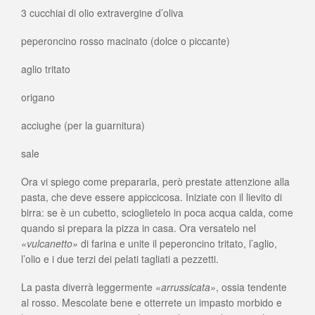
3 cucchiai di olio extravergine d’oliva
peperoncino rosso macinato (dolce o piccante)
aglio tritato
origano
acciughe (per la guarnitura)
sale
Ora vi spiego come prepararla, però prestate attenzione alla
pasta, che deve essere appiccicosa. Iniziate con il lievito di
birra: se è un cubetto, scioglietelo in poca acqua calda, come
quando si prepara la pizza in casa. Ora versatelo nel
«vulcanetto»
di farina e unite il peperoncino tritato, l’aglio,
l’olio e i due terzi dei pelati tagliati a pezzetti.
La pasta diverrà leggermente
«arrussicata»
, ossia tendente
al rosso. Mescolate bene e otterrete un impasto morbido e