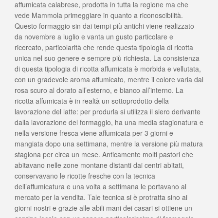
affumicata calabrese, prodotta in tutta la regione ma che
vede Mammola primeggiare in quanto a riconoscibilità.
Questo formaggio sin dai tempi più antichi viene realizzato
da novembre a luglio e vanta un gusto particolare e
ricercato, particolarità che rende questa tipologia di ricotta
unica nel suo genere e sempre più richiesta. La consistenza
di questa tipologia di ricotta affumicata è morbida e vellutata,
con un gradevole aroma affumicato, mentre il colore varia dal
rosa scuro al dorato all’esterno, e bianco all’interno. La
ricotta affumicata è in realtà un sottoprodotto della
lavorazione del latte: per produrla si utilizza il siero derivante
dalla lavorazione del formaggio, ha una media stagionatura e
nella versione fresca viene affumicata per 3 giorni e
mangiata dopo una settimana, mentre la versione più matura
stagiona per circa un mese. Anticamente molti pastori che
abitavano nelle zone montane distanti dai centri abitati,
conservavano le ricotte fresche con la tecnica
dell’affumicatura e una volta a settimana le portavano al
mercato per la vendita. Tale tecnica si è protratta sino ai
giorni nostri e grazie alle abili mani dei casari si ottiene un