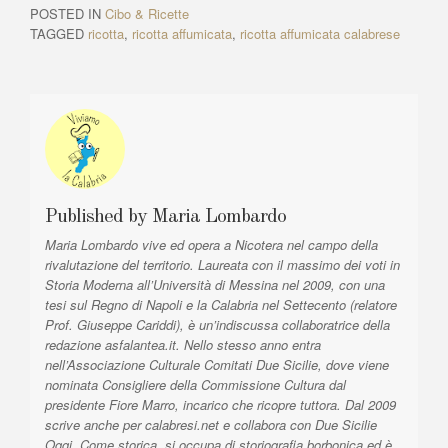
p
o
er
at
e
di
v
t
POSTED IN
Cibo & Ricette
i
i
A
k
TAGGED
ricotta
,
ricotta affumicata
,
ricotta affumicata calabrese
g
o
r
u
t
a
s
i
z
A
c
r
l
i
t
e
o
i
:
n
c
l
e
Published by
Maria Lombardo
e
a
Maria Lombardo vive ed opera a Nicotera nel campo della
:
rivalutazione del territorio. Laureata con il massimo dei voti in
r
Storia Moderna all’Università di Messina nel 2009, con una
t
tesi sul Regno di Napoli e la Calabria nel Settecento (relatore
i
Prof. Giuseppe Cariddi), è un’indiscussa collaboratrice della
redazione asfalantea.it. Nello stesso anno entra
c
nell’Associazione Culturale Comitati Due Sicilie, dove viene
o
nominata Consigliere della Commissione Cultura dal
presidente Fiore Marro, incarico che ricopre tuttora. Dal 2009
l
scrive anche per calabresi.net e collabora con Due Sicilie
i
Oggi. Come storica, si occupa di storiografia borbonica ed è