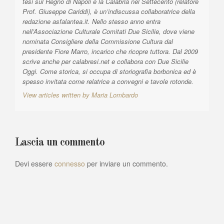
i
tesi sul Regno di Napoli e la Calabria nel Settecento (relatore
Prof. Giuseppe Cariddi), è un’indiscussa collaboratrice della
c
redazione asfalantea.it. Nello stesso anno entra
o
nell’Associazione Culturale Comitati Due Sicilie, dove viene
nominata Consigliere della Commissione Cultura dal
l
presidente Fiore Marro, incarico che ricopre tuttora. Dal 2009
i
scrive anche per calabresi.net e collabora con Due Sicilie
Oggi. Come storica, si occupa di storiografia borbonica ed è
spesso invitata come relatrice a convegni e tavole rotonde.
View articles written by Maria Lombardo
Lascia un commento
Devi essere
connesso
per inviare un commento.