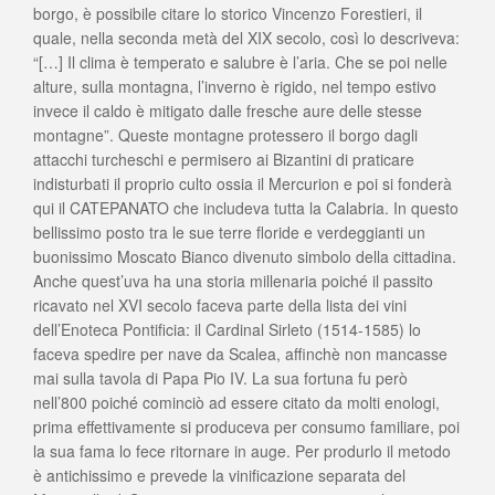
borgo, è possibile citare lo storico Vincenzo Forestieri, il
quale, nella seconda metà del XIX secolo, così lo descriveva:
“[…] Il clima è temperato e salubre è l’aria. Che se poi nelle
alture, sulla montagna, l’inverno è rigido, nel tempo estivo
invece il caldo è mitigato dalle fresche aure delle stesse
montagne”. Queste montagne protessero il borgo dagli
attacchi turcheschi e permisero ai Bizantini di praticare
indisturbati il proprio culto ossia il Mercurion e poi si fonderà
qui il CATEPANATO che includeva tutta la Calabria. In questo
bellissimo posto tra le sue terre floride e verdeggianti un
buonissimo Moscato Bianco divenuto simbolo della cittadina.
Anche quest’uva ha una storia millenaria poiché il passito
ricavato nel XVI secolo faceva parte della lista dei vini
dell’Enoteca Pontificia: il Cardinal Sirleto (1514-1585) lo
faceva spedire per nave da Scalea, affinchè non mancasse
mai sulla tavola di Papa Pio IV. La sua fortuna fu però
nell’800 poiché cominciò ad essere citato da molti enologi,
prima effettivamente si produceva per consumo familiare, poi
la sua fama lo fece ritornare in auge. Per produrlo il metodo
è antichissimo e prevede la vinificazione separata del