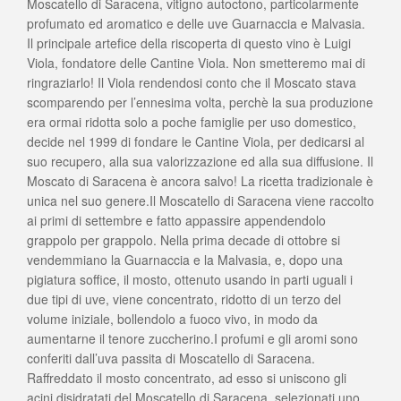
Moscatello di Saracena, vitigno autoctono, particolarmente
profumato ed aromatico e delle uve Guarnaccia e Malvasia.
Il principale artefice della riscoperta di questo vino è Luigi
Viola, fondatore delle Cantine Viola. Non smetteremo mai di
ringraziarlo! Il Viola rendendosi conto che il Moscato stava
scomparendo per l’ennesima volta, perchè la sua produzione
era ormai ridotta solo a poche famiglie per uso domestico,
decide nel 1999 di fondare le Cantine Viola, per dedicarsi al
suo recupero, alla sua valorizzazione ed alla sua diffusione. Il
Moscato di Saracena è ancora salvo! La ricetta tradizionale è
unica nel suo genere.Il Moscatello di Saracena viene raccolto
ai primi di settembre e fatto appassire appendendolo
grappolo per grappolo. Nella prima decade di ottobre si
vendemmiano la Guarnaccia e la Malvasia, e, dopo una
pigiatura soffice, il mosto, ottenuto usando in parti uguali i
due tipi di uve, viene concentrato, ridotto di un terzo del
volume iniziale, bollendolo a fuoco vivo, in modo da
aumentarne il tenore zuccherino.I profumi e gli aromi sono
conferiti dall’uva passita di Moscatello di Saracena.
Raffreddato il mosto concentrato, ad esso si uniscono gli
acini disidratati del Moscatello di Saracena, selezionati uno