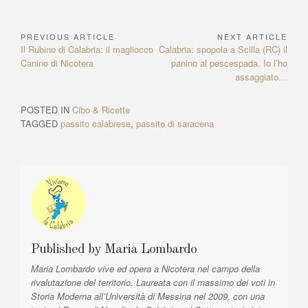
at
c
ss
a
e
er
k
C
ky
e
m
o
s
e
e
p
gr
e
e
h
p
ss
ail
n
PREVIOUS ARTICLE
NEXT ARTICLE
N
A
b
n
c
a
st
dI
at
e
a
di
P
Il Rubino di Calabria: il magliocco
N
Calabria: spopola a Scilla (RC) il
a
p
o
g
h
m
n
r
Canino di Nicotera
e
panino al pescespada. Io l’ho
g
vi
e
x
assaggiato…
v
p
o
er
at
e
di
v
t
i
i
A
k
POSTED IN
Cibo & Ricette
g
o
r
TAGGED
passito calabrese
,
passito di saracena
u
t
a
s
i
z
A
c
r
l
i
t
e
o
i
:
n
c
l
e
e
Published by
Maria Lombardo
a
:
Maria Lombardo vive ed opera a Nicotera nel campo della
r
rivalutazione del territorio. Laureata con il massimo dei voti in
t
Storia Moderna all’Università di Messina nel 2009, con una