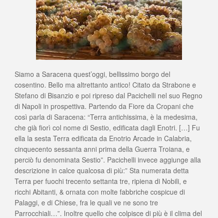
Siamo a Saracena quest’oggi, bellissimo borgo del
cosentino. Bello ma altrettanto antico! Citato da Strabone e
Stefano di Bisanzio e poi ripreso dal Pacichelli nel suo Regno
di Napoli in prospettiva. Partendo da Fiore da Cropani che
così parla di Saracena: “Terra antichissima, è la medesima,
che già fiorì col nome di Sestio, edificata dagli Enotri. […] Fu
ella la sesta Terra edificata da Enotrio Arcade in Calabria,
cinquecento sessanta anni prima della Guerra Troiana, e
perciò fu denominata Sestio”. Pacichelli invece aggiunge alla
descrizione in calce qualcosa di più:” Sta numerata detta
Terra per fuochi trecento settanta tre, ripiena di Nobili, e
ricchi Abitanti, & ornata con molte fabbriche cospicue di
Palaggi, e di Chiese, fra le quali ve ne sono tre
Parrocchiali…”. Inoltre quello che colpisce di più è il clima del