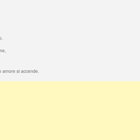
o.
ane,
tro amore si accende.