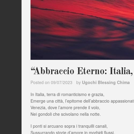
“Abbraccio Eterno: Italia,
Posted on
09/07/2023
by
Ugochi Blessing Chima
In Italia, terra di romanticismo e grazia,
Emerge una città, l’epitome dell’abbraccio appassionat
Venezia, dove l’amore prende il volo,
Nei gondoli che scivolano nella notte.
I ponti si arcuano sopra i tranquilli canali,
Sussurrando storie d’amore in morbidi flussi.