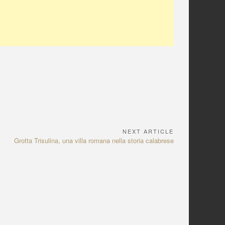
NEXT ARTICLE
N
Grotta Trisulina, una villa romana nella storia calabrese
e
x
t
A
r
t
i
c