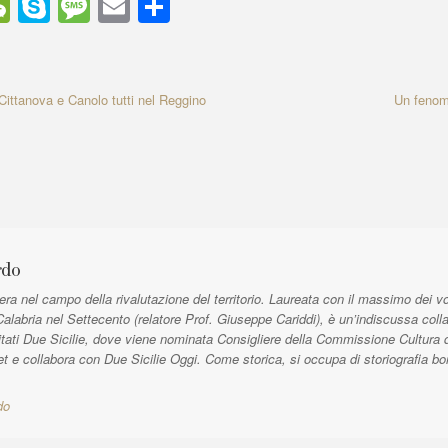
W
S
M
E
C
e
ky
e
m
o
C
p
ss
ail
n
h
e
a
di
Cittanova e Canolo tutti nel Reggino
N
Un fenom
e
at
g
vi
x
e
di
t
A
r
t
i
c
rdo
l
a nel campo della rivalutazione del territorio. Laureata con il massimo dei vo
e
Calabria nel Settecento (relatore Prof. Giuseppe Cariddi), è un’indiscussa coll
:
tati Due Sicilie, dove viene nominata Consigliere della Commissione Cultura da
t e collabora con Due Sicilie Oggi. Come storica, si occupa di storiografia b
do