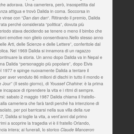
o che adorava. Una cameriera, però, insospettita dal
stanza attigua e trovò Dalida in coma. Soccorsa in
e vinse con “
Dan dan dan
“. Ritirando il premio, Dalida
rata perché considerata “politica”, dovuta più
l periodo stava decidendo se tenere o meno il bimbo che
zioni emotive non glielo consentivano.Nello stesso anno
lle Arti, delle Scienze e delle Lettere”, conferitole dal
blica. Nel 1969 Dalida si innamora di un ragazzo
continuare la storia. Un anno dopo Dalida va in Nepal e
a Dalida “personaggio più popolare”, dopo Elvis
nel 1977 e spinge nuovamente Dalida a tentare il
per aver venduto 86 milioni di dischi in tutto il mondo e
e Jour” (Il sesto giorno), di
Youssef Chahine
: è la prima
e incapace di riprendere la vita e i ritmi di sempre.
rsi: sabato 2 maggio 1987 Dalida chiama il fratello-
 alla cameriera che farà tardi perché ha intenzione di
olato, per poi barricarsi nella sua villa della
rue
, Dalida si toglie la vita, a vent’anni dal primo
mi a scoprire la tragedia vi è il fratello Orlando,
a intera; ai funerali, lo storico
Claude Manceron