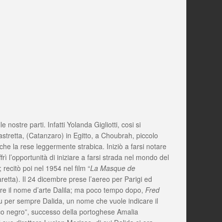
ostre parti. Infatti Yolanda Gigliotti, cosi si
astretta, (Catanzaro) in Egitto, a Choubrah, piccolo
 che la rese leggermente strabica. Iniziò a farsi notare
offrì l’opportunità di iniziare a farsi strada nel mondo del
recitò poi nel 1954 nel film “
La Masque de
retta). Il 24 dicembre prese l’aereo per Parigi ed
ttare il nome d’arte Dalila; ma poco tempo dopo,
Fred
ora fu per sempre Dalida, un nome che vuole indicare il
arco negro”, successo della portoghese Amalia