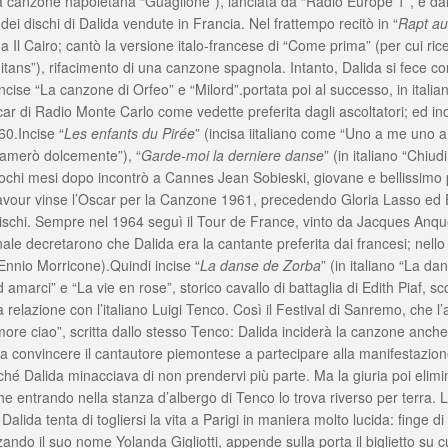
canzone napoletana “Guaglione”), lanciata da “Radio Europe 1”, e dal s
ei dischi di Dalida vendute in Francia. Nel frattempo recitò in “
Rapt a
al a Il Cairo; cantò la versione italo-francese di “Come prima” (per cui ri
ns”), rifacimento di una canzone spagnola. Intanto, Dalida si fece cono
ncise “La canzone di Orfeo” e “Milord”.portata poi al successo, in italia
r di Radio Monte Carlo come vedette preferita dagli ascoltatori; ed inol
60.Incise “
Les enfants du Pirée
” (incisa iitaliano come “Uno a me uno a 
“T’amerò dolcemente”), “
Garde-moi la derniere danse
” (in italiano “Chiu
ochi mesi dopo incontrò a Cannes Jean Sobieski, giovane e bellissimo pi
avour vinse l’Oscar per la Canzone 1961, precedendo Gloria Lasso ed Ed
di dischi. Sempre nel 1964 seguì il Tour de France, vinto da Jacques Anq
onale decretarono che Dalida era la cantante preferita dai francesi; nell
nnio Morricone).Quindi incise “
La danse de Zorba
” (in italiano “La d
amarci” e “La vie en rose”, storico cavallo di battaglia di Edith Piaf, 
 relazione con l’italiano Luigi Tenco. Così il Festival di Sanremo, che l
ore ciao”, scritta dallo stesso Tenco: Dalida inciderà la canzone anche 
 a convincere il cantautore piemontese a partecipare alla manifestazione;
rché Dalida minacciava di non prendervi più parte. Ma la giuria poi elim
e entrando nella stanza d’albergo di Tenco lo trova riverso per terra. L
lida tenta di togliersi la vita a Parigi in maniera molto lucida: finge di 
izzando il suo nome Yolanda Gigliotti, appende sulla porta il biglietto su c