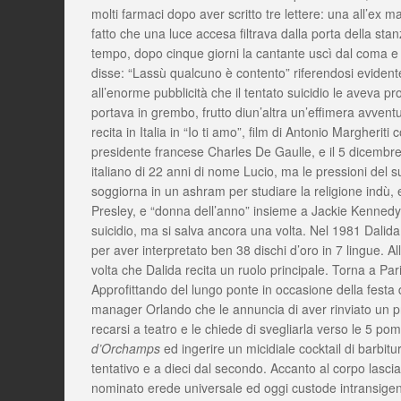
molti farmaci dopo aver scritto tre lettere: una all’ex 
fatto che una luce accesa filtrava dalla porta della sta
tempo, dopo cinque giorni la cantante uscì dal coma e 
disse: “Lassù qualcuno è contento” riferendosi evidente
all’enorme pubblicità che il tentato suicidio le aveva 
portava in grembo, frutto diun’altra un’effimera avven
recita in Italia in “Io ti amo”, film di Antonio Margherit
presidente francese Charles De Gaulle, e il 5 dicembr
italiano di 22 anni di nome Lucio, ma le pressioni del 
soggiorna in un ashram per studiare la religione indù, e
Presley, e “donna dell’anno” insieme a Jackie Kennedy. 
suicidio, ma si salva ancora una volta. Nel 1981 Dalida 
per aver interpretato ben 38 dischi d’oro in 7 lingue. All
volta che Dalida recita un ruolo principale. Torna a Pari
Approfittando del lungo ponte in occasione della festa 
manager Orlando che le annuncia di aver rinviato un pre
recarsi a teatro e le chiede di svegliarla verso le 5 pome
d’Orchamps
ed ingerire un micidiale cocktail di barbitur
tentativo e a dieci dal secondo. Accanto al corpo lascia 
nominato erede universale ed oggi custode intransigente