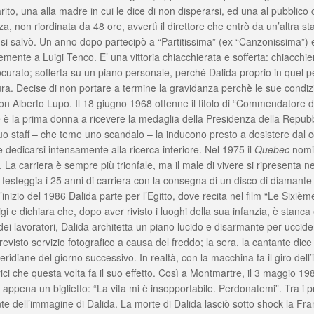
marito, una alla madre in cui le dice di non disperarsi, ed una al pubblic
nza, non riordinata da 48 ore, avvertì il direttore che entrò da un’altra 
si salvò. Un anno dopo partecipò a “Partitissima” (ex “Canzonissima”) 
mente a Luigi Tenco. E’ una vittoria chiacchierata e sofferta: chiacchie
procurato; sofferta su un piano personale, perché Dalida proprio in que
tura. Decise di non portare a termine la gravidanza perchè le sue condi
i con Alberto Lupo. Il 18 giugno 1968 ottenne il titolo di “Commendatore de
e è la prima donna a ricevere la medaglia della Presidenza della Repub
suo staff – che teme uno scandalo – la inducono presto a desistere dal 
 dedicarsi intensamente alla ricerca interiore. Nel 1975 il
Quebec
nomin
La carriera è sempre più trionfale, ma il male di vivere si ripresenta 
festeggia i 25 anni di carriera con la consegna di un disco di diamante 
’inizio del 1986 Dalida parte per l’Egitto, dove recita nel film “Le Sixièm
gi e dichiara che, dopo aver rivisto i luoghi della sua infanzia, è stanca 
dei lavoratori, Dalida architetta un piano lucido e disarmante per uccide
visto servizio fotografico a causa del freddo; la sera, la cantante dice
ridiane del giorno successivo. In realtà, con la macchina fa il giro dell’is
ici che questa volta fa il suo effetto. Così a Montmartre, il 3 maggio 1987
appena un biglietto: “La vita mi è insopportabile. Perdonatemi”. Tra i pri
 dell’immagine di Dalida. La morte di Dalida lasciò sotto shock la Franci