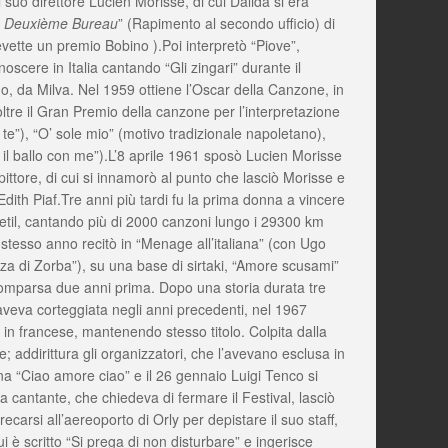
uo direttore Lucien Morisse, di cui Dalida si era
u Deuxième Bureau
” (Rapimento al secondo ufficio) di
cevette un premio Bobino ).Poi interpretò “Piove”,
scere in Italia cantando “Gli zingari” durante il
no, da Milva. Nel 1959 ottiene l’Oscar della Canzone, in
tre il Gran Premio della canzone per l’interpretazione
te”), “O’ sole mio” (motivo tradizionale napoletano),
di il ballo con me”).L’8 aprile 1961 sposò Lucien Morisse
ttore, di cui si innamorò al punto che lasciò Morisse e
ith Piaf.Tre anni più tardi fu la prima donna a vincere
uetil, cantando più di 2000 canzoni lungo i 29300 km
o stesso anno recitò in “Menage all’italiana” (con Ugo
anza di Zorba”), su una base di sirtaki, “Amore scusami”
scomparsa due anni prima. Dopo una storia durata tre
’aveva corteggiata negli anni precedenti, nel 1967
in francese, mantenendo stesso titolo. Colpita dalla
 addirittura gli organizzatori, che l’avevano esclusa in
ina “Ciao amore ciao” e il 26 gennaio Luigi Tenco si
a cantante, che chiedeva di fermare il Festival, lasciò
recarsi all’aereoporto di Orly per depistare il suo staff,
ui è scritto “Si prega di non disturbare” e ingerisce