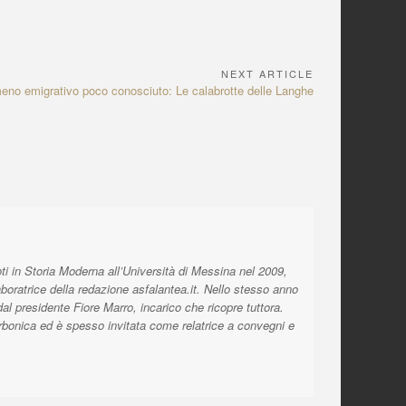
NEXT ARTICLE
eno emigrativo poco conosciuto: Le calabrotte delle Langhe
ti in Storia Moderna all’Università di Messina nel 2009,
aboratrice della redazione asfalantea.it. Nello stesso anno
l presidente Fiore Marro, incarico che ricopre tuttora.
orbonica ed è spesso invitata come relatrice a convegni e