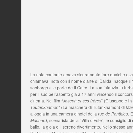
La nota cantante amava sicuramente fare qualche escursio
chiamava, nota con il nome d’arte di Dalida, nacque il 
sobborgo alle porte de Il Cairo. La sua infanzia fu turb
per il suo bell’aspetto già a 17 anni vincendo il concors
cinema. Nel film “
Joseph et ses frères
” (Giuseppe e i s
Toutankhamon
” (La maschera di Tutankhamon) di
Mar
alloggia in una camera d’hotel della
rue de Ponthieu
. 
Machard
, scenarista della “Villa d’Este”, le consigliò d
ballo, la gioia e il sereno divertimento. Nello stesso 