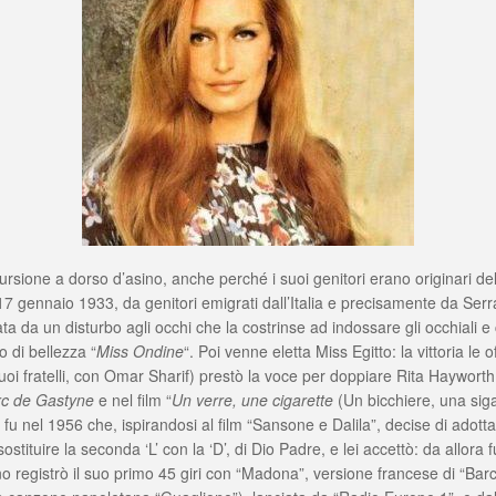
ne a dorso d’asino, anche perché i suoi genitori erano originari delle n
17 gennaio 1933, da genitori emigrati dall’Italia e precisamente da Serr
ata da un disturbo agli occhi che la costrinse ad indossare gli occhiali e
o di bellezza “
Miss Ondine
“. Poi venne eletta Miss Egitto: la vittoria le 
uoi fratelli, con Omar Sharif) prestò la voce per doppiare Rita Hayworth; 
c de Gastyne
e nel film “
Un verre, une cigarette
(Un bicchiere, una siga
E fu nel 1956 che, ispirandosi al film “Sansone e Dalila”, decise di ado
i sostituire la seconda ‘L’ con la ‘D’, di Dio Padre, e lei accettò: da all
anno registrò il suo primo 45 giri con “Madona”, versione francese di “B