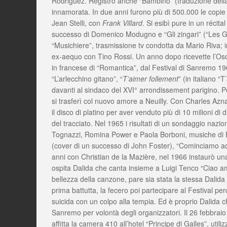
Rodriguez. Registrò anche “Bambino” (traduzione della 
innamorata. In due anni furono più di 500.000 le copie d
Jean Stelli, con
Frank Villard
. Si esibì pure in un récit
successo di Domenico Modugno e “Gli zingari” (“Les Gita
“Musichiere”, trasmissione tv condotta da Mario Riva; i
ex-aequo con Tino Rossi. Un anno dopo ricevette l’Osca
in francese di “Romantica”, dal Festival di Sanremo 19
“L’arlecchino gitano”, “
T’aimer follement
” (in italiano 
davanti al sindaco del XVI° arrondissement parigino. P
si trasferì col nuovo amore a Neuilly. Con Charles Azn
il disco di platino per aver venduto più di 10 milioni 
del tracciato. Nel 1965 i risultati di un sondaggio nazi
Tognazzi, Romina Power e Paola Borboni, musiche di E
(cover di un successo di John Foster), “Cominciamo ad 
anni con Christian de la Mazière, nel 1966 instaurò una
ospita Dalida che canta insieme a Luigi Tenco “Ciao am
bellezza della canzone, pare sia stata la stessa Dalida
prima battutta, la fecero poi partecipare al Festival pe
suicida con un colpo alla tempia. Ed è proprio Dalida ch
Sanremo per volontà degli organizzatori. Il 26 febbraio Da
affitta la camera 410 all’hotel “Principe di Galles”, util