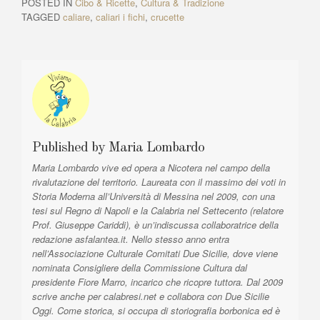
k
POSTED IN
Cibo & Ricette
,
Cultura & Tradizione
g
o
r
TAGGED
caliare
,
caliari i fichi
,
crucette
u
t
a
s
i
z
A
c
r
l
i
t
e
o
i
:
n
c
l
e
e
Published by
Maria Lombardo
a
:
Maria Lombardo vive ed opera a Nicotera nel campo della
r
rivalutazione del territorio. Laureata con il massimo dei voti in
t
Storia Moderna all’Università di Messina nel 2009, con una
i
tesi sul Regno di Napoli e la Calabria nel Settecento (relatore
Prof. Giuseppe Cariddi), è un’indiscussa collaboratrice della
c
redazione asfalantea.it. Nello stesso anno entra
o
nell’Associazione Culturale Comitati Due Sicilie, dove viene
nominata Consigliere della Commissione Cultura dal
l
presidente Fiore Marro, incarico che ricopre tuttora. Dal 2009
i
scrive anche per calabresi.net e collabora con Due Sicilie
Oggi. Come storica, si occupa di storiografia borbonica ed è