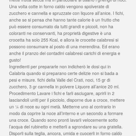
Una volta cotte in forno caldo vengono spolverate di
zucchero e cannella e spruzzate con liquore all’anice. I fichi,
anche se si pensa che hanno tante calorie è un frutto che
può essere consumato da tutti grandi e piccoli, non ha
coloranti ne conservanti, ha proprietà digestive è una
crocetta ha solo 255 Kcal, e allora le crocette calabresi si
possono consumare al posto di una merendina. Ed erano
anche il pranzo dei contadini calabresi carichi di energia e
gusto!
Ingredienti per prepararle non indicherò le dosi qui in
Calabria quando si preparano certe delizie non si bada a
pesi e misure. fichi della Valle del Crati, noci, 15 gr di
zucchero, 3 gr cannella in polvere Liquore all’anice 20 ml.
Procedimento Lavare i fichi e farli asciugare, aprirli in 2
lasciandoli uniti per il picciolo, disporne due a croce, mettere
un ¼ di noce su ogni metà. Metterne uno al contrario in
modo da coprire la noce all’interno e un secondo a formare
una croce. Quando sono pronti lavarli velocemente sotto
l’acqua del rubinetto e metterli a sgrondare su una gratella.
Disporli sulla teglia, ancora, umida e cuocerli in forno caldo