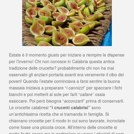
Estate è il momento giusto per iniziare a riempire le dispense
per l’inverno! Chi non conosce in Calabria questa antica
tradizione delle crucette? probabilmente chi non ha mai
osservato gli anziani portarla avanti era veramente il cibo dei
poveri! Quando l’estate cominciava a farsi sentire la buona
massaia iniziava a preparare “
i cannizzi
” per spaccare i fichi
bianchi e poi metterli al sole per farli “
caliare
” ossia
essiccare. Poi però bisogna “
acconzarli
” prima di conservarli.
Le crocette calabresi
“i crucetti calabrisi”
sono
un’antichissima ricetta che si tramanda in famiglia. Si
chiamano crocette per il modo in cui sono lavorate, incrociate
come fosse una piccola croce. All’interno delle crocette si
mette frutta secca ma in particolare si usano i gherigli di noci.