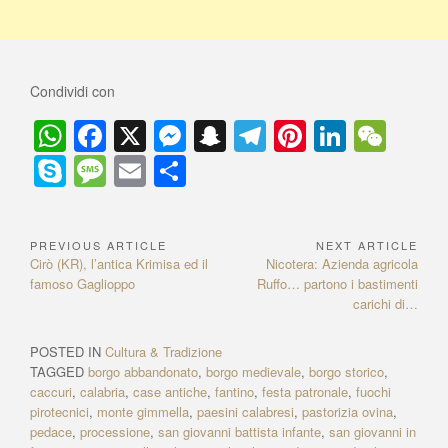
Condividi con
W
F
X
M
S
T
Pi
Li
W
h
a
e
n
el
nt
n
e
S
M
E
C
at
c
ss
a
e
er
k
C
ky
e
m
o
s
e
e
p
gr
e
e
h
p
ss
ail
n
PREVIOUS ARTICLE
NEXT ARTICLE
N
A
b
n
c
a
st
dI
at
e
a
di
P
Cirò (KR), l’antica Krimisa ed il
N
Nicotera: Azienda agricola
a
p
o
g
h
m
n
r
famoso Gaglioppo
Ruffo… partono i bastimenti
e
g
vi
e
x
carichi di…
v
p
o
er
at
e
di
v
t
i
i
A
k
POSTED IN
Cultura & Tradizione
g
o
r
TAGGED
borgo abbandonato
,
borgo medievale
,
borgo storico
,
u
t
a
caccuri
,
calabria
,
case antiche
,
fantino
,
festa patronale
,
fuochi
s
i
pirotecnici
,
monte gimmella
,
paesini calabresi
,
pastorizia ovina
,
z
A
c
pedace
,
processione
,
san giovanni battista infante
,
san giovanni in
r
l
i