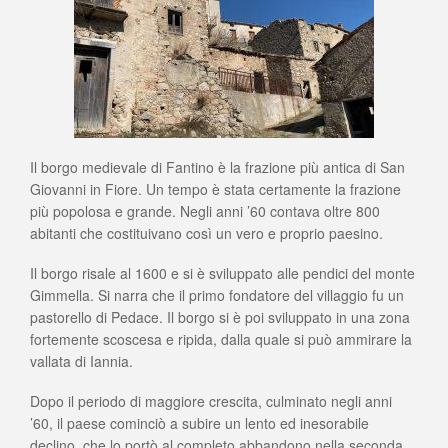
Il borgo medievale di Fantino è la frazione più antica di San
Giovanni in Fiore. Un tempo è stata certamente la frazione
più popolosa e grande. Negli anni ’60 contava oltre 800
abitanti che costituivano così un vero e proprio paesino.
Il borgo risale al 1600 e si è sviluppato alle pendici del monte
Gimmella. Si narra che il primo fondatore del villaggio fu un
pastorello di Pedace. Il borgo si è poi sviluppato in una zona
fortemente scoscesa e ripida, dalla quale si può ammirare la
vallata di Iannia.
Dopo il periodo di maggiore crescita, culminato negli anni
’60, il paese cominciò a subire un lento ed inesorabile
declino, che lo portò al completo abbandono nella seconda