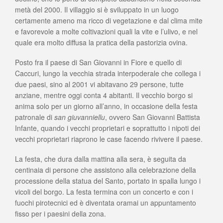
metà del 2000. Il villaggio si è sviluppato in un luogo
certamente ameno ma ricco di vegetazione e dal clima mite
e favorevole a molte coltivazioni quali la vite e l’ulivo, e nel
quale era molto diffusa la pratica della pastorizia ovina.
Posto fra il paese di San Giovanni in Fiore e quello di
Caccuri, lungo la vecchia strada interpoderale che collega i
due paesi, sino al 2001 vi abitavano 29 persone, tutte
anziane, mentre oggi conta 4 abitanti. Il vecchio borgo si
anima solo per un giorno all’anno, in occasione della festa
patronale di
san giuvanniellu
, ovvero San Giovanni Battista
Infante, quando i vecchi proprietari e soprattutto i nipoti dei
vecchi proprietari riaprono le case facendo rivivere il paese.
La festa, che dura dalla mattina alla sera, è seguita da
centinaia di persone che assistono alla celebrazione della
processione della statua del Santo, portato in spalla lungo i
vicoli del borgo. La festa termina con un concerto e con i
fuochi pirotecnici ed è diventata oramai un appuntamento
fisso per i paesini della zona.