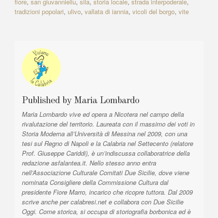
fiore
,
san giuvanniellu
,
sila
,
storia locale
,
strada interpoderale
,
t
e
tradizioni popolari
,
ulivo
,
vallata di iannia
,
vicoli del borgo
,
vite
o
i
:
n
c
l
e
e
a
:
r
t
i
Published by
Maria Lombardo
c
Maria Lombardo vive ed opera a Nicotera nel campo della
o
rivalutazione del territorio. Laureata con il massimo dei voti in
Storia Moderna all’Università di Messina nel 2009, con una
l
tesi sul Regno di Napoli e la Calabria nel Settecento (relatore
i
Prof. Giuseppe Cariddi), è un’indiscussa collaboratrice della
redazione asfalantea.it. Nello stesso anno entra
nell’Associazione Culturale Comitati Due Sicilie, dove viene
nominata Consigliere della Commissione Cultura dal
presidente Fiore Marro, incarico che ricopre tuttora. Dal 2009
scrive anche per calabresi.net e collabora con Due Sicilie
Oggi. Come storica, si occupa di storiografia borbonica ed è