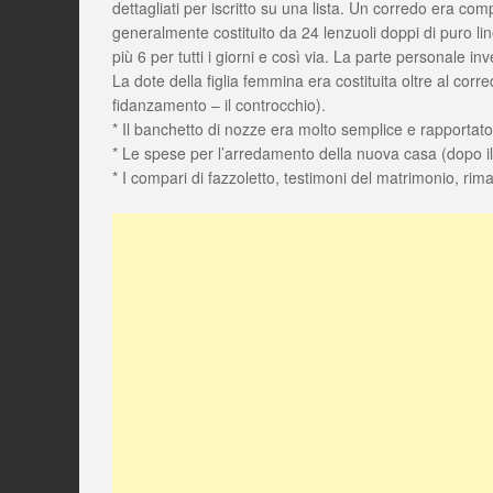
dettagliati per iscritto su una lista. Un corredo era c
generalmente costituito da 24 lenzuoli doppi di puro li
più 6 per tutti i giorni e così via. La parte personale i
La dote della figlia femmina era costituita oltre al corr
fidanzamento – il controcchio).
* Il banchetto di nozze era molto semplice e rapportato a
* Le spese per l’arredamento della nuova casa (dopo il 1
* I compari di fazzoletto, testimoni del matrimonio, rima