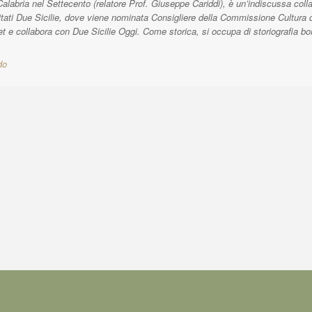
Calabria nel Settecento (relatore Prof. Giuseppe Cariddi), è un’indiscussa coll
tati Due Sicilie, dove viene nominata Consigliere della Commissione Cultura da
t e collabora con Due Sicilie Oggi. Come storica, si occupa di storiografia b
do