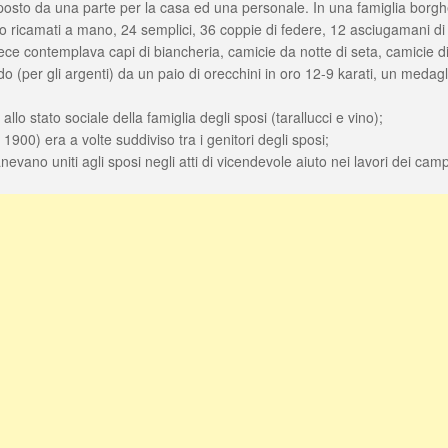
omposto da una parte per la casa ed una personale. In una famiglia borg
no ricamati a mano, 24 semplici, 36 coppie di federe, 12 asciugamani di t
nvece contemplava capi di biancheria, camicie da notte di seta, camicie di
edo (per gli argenti) da un paio di orecchini in oro 12-9 karati, un medagl
llo stato sociale della famiglia degli sposi (tarallucci e vino);
900) era a volte suddiviso tra i genitori degli sposi;
nevano uniti agli sposi negli atti di vicendevole aiuto nei lavori dei camp