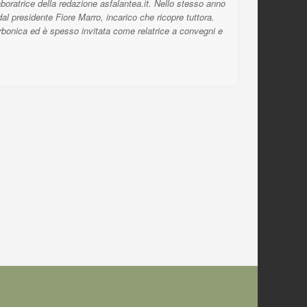
aboratrice della redazione asfalantea.it. Nello stesso anno
l presidente Fiore Marro, incarico che ricopre tuttora.
orbonica ed è spesso invitata come relatrice a convegni e