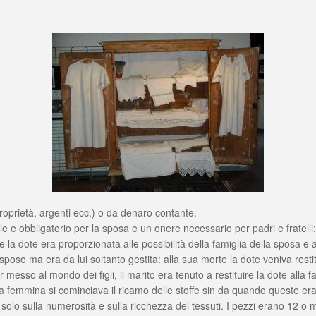
proprietà, argenti ecc.) o da denaro contante.
ile e obbligatorio per la sposa e un onere necessario per padri e fratel
la dote era proporzionata alle possibilità della famiglia della sposa e 
sposo ma era da lui soltanto gestita: alla sua morte la dote veniva rest
esso al mondo dei figli, il marito era tenuto a restituire la dote alla f
ia femmina si cominciava il ricamo delle stoffe sin da quando queste era
solo sulla numerosità e sulla ricchezza dei tessuti. I pezzi erano 12 o m