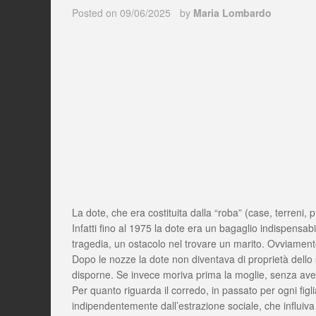
Posted on
09/06/2025
by
Maria Lombardo
La dote, che era costituita dalla “roba” (case, terreni, 
Infatti fino al 1975 la dote era un bagaglio indispensab
tragedia, un ostacolo nel trovare un marito. Ovviamente 
Dopo le nozze la dote non diventava di proprietà dello 
disporne. Se invece moriva prima la moglie, senza aver m
Per quanto riguarda il corredo, in passato per ogni figl
indipendentemente dall’estrazione sociale, che influiva 