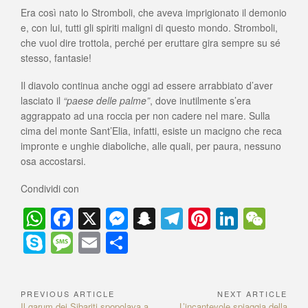
Era così nato lo Stromboli, che aveva imprigionato il demonio
e, con lui, tutti gli spiriti maligni di questo mondo. Stromboli,
che vuol dire trottola, perché per eruttare gira sempre su sé
stesso, fantasie!
Il diavolo continua anche oggi ad essere arrabbiato d’aver
lasciato il
“paese delle palme”
, dove inutilmente s’era
aggrappato ad una roccia per non cadere nel mare. Sulla
cima del monte Sant’Elia, infatti, esiste un macigno che reca
impronte e unghie diaboliche, alle quali, per paura, nessuno
osa accostarsi.
Condividi con
W
F
X
M
S
T
Pi
Li
W
h
a
e
n
el
nt
n
e
S
M
E
C
at
c
ss
a
e
er
k
C
ky
e
m
o
s
e
e
p
gr
e
e
h
p
ss
ail
n
PREVIOUS ARTICLE
NEXT ARTICLE
N
A
b
n
c
a
st
dI
at
P
Il garum dei Sibariti spopolava a
N
L’incantevole spiaggia della