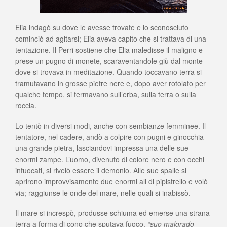
Elia indagò su dove le avesse trovate e lo sconosciuto
cominciò ad agitarsi; Elia aveva capito che si trattava di una
tentazione. Il Perri sostiene che Elia maledisse il maligno e
prese un pugno di monete, scaraventandole giù dal monte
dove si trovava in meditazione. Quando toccavano terra si
tramutavano in grosse pietre nere e, dopo aver rotolato per
qualche tempo, si fermavano sull’erba, sulla terra o sulla
roccia.
Lo tentò in diversi modi, anche con sembianze femminee. Il
tentatore, nel cadere, andò a colpire con pugni e ginocchia
una grande pietra, lasciandovi impressa una delle sue
enormi zampe. L’uomo, divenuto di colore nero e con occhi
infuocati, si rivelò essere il demonio. Alle sue spalle si
aprirono improvvisamente due enormi ali di pipistrello e volò
via; raggiunse le onde del mare, nelle quali si inabissò.
Il mare si increspò, produsse schiuma ed emerse una strana
terra a forma di cono che sputava fuoco.
“suo malgrado