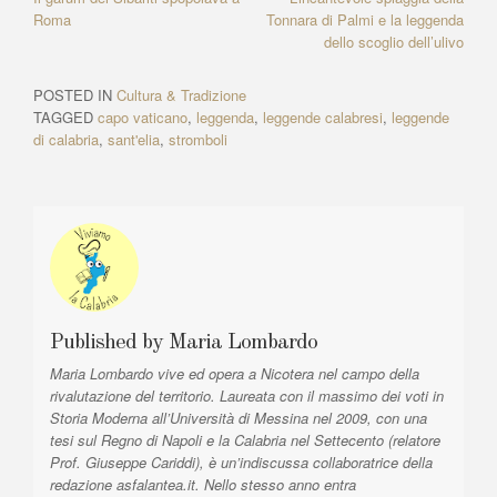
e
a
di
a
p
o
g
h
m
n
r
Roma
Tonnara di Palmi e la leggenda
e
g
vi
e
x
dello scoglio dell’ulivo
v
p
o
er
at
e
di
v
t
i
i
A
k
POSTED IN
Cultura & Tradizione
g
o
r
TAGGED
capo vaticano
,
leggenda
,
leggende calabresi
,
leggende
u
t
a
di calabria
,
sant'elia
,
stromboli
s
i
z
A
c
r
l
i
t
e
o
i
:
n
c
l
e
e
a
:
Published by
Maria Lombardo
r
Maria Lombardo vive ed opera a Nicotera nel campo della
t
rivalutazione del territorio. Laureata con il massimo dei voti in
i
Storia Moderna all’Università di Messina nel 2009, con una
tesi sul Regno di Napoli e la Calabria nel Settecento (relatore
c
Prof. Giuseppe Cariddi), è un’indiscussa collaboratrice della
o
redazione asfalantea.it. Nello stesso anno entra