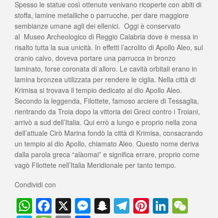
Spesso le statue così ottenute venivano ricoperte con abiti di
stoffa, lamine metalliche o parrucche, per dare maggiore
sembianze umane agli dei ellenici. Oggi è conservato
al Museo Archeologico di Reggio Calabria dove è messa in
risalto tutta la sua unicità. In effetti l’acrolito di Apollo Aleo, sul
cranio calvo, doveva portare una parrucca in bronzo
laminato, forse coronata di alloro. Le cavità orbitali erano in
lamina bronzea utilizzata per rendere le ciglia. Nella città di
Krimisa si trovava il tempio dedicato al dio Apollo Aleo.
Secondo la leggenda, Filottete, famoso arciere di Tessaglia,
rientrando da Troia dopo la vittoria dei Greci contro i Troiani,
arrivò a sud dell’Italia. Qui errò a lungo e proprio nella zona
dell’attuale Cirò Marina fondò la città di Krimisa, consacrando
un tempio al dio Apollo, chiamato Aleo. Questo nome deriva
dalla parola greca “alàomai” e significa errare, proprio come
vagò Filottete nell’Italia Meridionale per tanto tempo.
Condividi con
W
F
X
M
S
T
Pi
Li
W