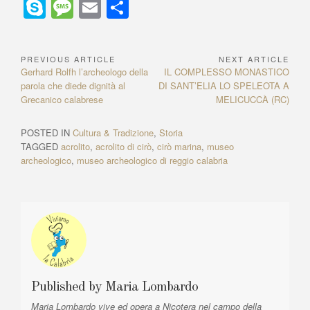
h
a
e
n
el
nt
n
e
S
M
E
C
at
c
ss
a
e
er
k
C
ky
e
m
o
s
e
e
p
gr
e
e
h
p
ss
ail
n
PREVIOUS ARTICLE
NEXT ARTICLE
N
A
b
n
c
a
st
dI
at
e
a
di
P
Gerhard Rolfh l’archeologo della
N
IL COMPLESSO MONASTICO
a
p
o
g
h
m
n
r
parola che diede dignità al
DI SANT’ELIA LO SPELEOTA A
e
g
vi
e
Grecanico calabrese
x
MELICUCCÀ (RC)
v
p
o
er
at
e
di
v
t
i
i
A
k
POSTED IN
Cultura & Tradizione
,
Storia
g
o
r
TAGGED
acrolito
,
acrolito di cirò
,
cirò marina
,
museo
u
t
a
archeologico
,
museo archeologico di reggio calabria
s
i
z
A
c
r
l
i
t
e
o
i
:
n
c
l
e
e
a
:
Published by
Maria Lombardo
r
Maria Lombardo vive ed opera a Nicotera nel campo della