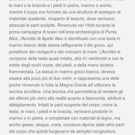
le mani o le braccia e i piedi in pietra, marmo o avorio,
mentre il corpo era formato da una struttura di sostegno di
materiale scadente, ricoperto di tessuto, dove venivano
attaccati le parti scolpite. Rinvenuta nel 1929 durante la
prima campagna di scavi nell’area archeologica di Punta
Alice, l’Acrolito di Apollo Aleo è identificato con una testa in
marmo bianco della statua raffigurante il dio greco, qui
protettore dei naviganti e dei mercanti di mare. L’Acrolito si
compone della testa quasi intatta, alta 41 centimetri e con le
orbite degli occhi vuote, dei piedi, e della mano sinistra
frammentata. La statua in marmo greco bianco, doveva
essere alta poco più di due metri, e rappresenta una delle
poche rinvenute in tutta la Magna Grecia ad utilizzare la
tecnica acrolitica. Una tecnica che permetteva di rendere gli
dei ellenici più vicini alla realtà quanto a fisionomia, attributi e
abbigliamento. Infatti le parti scoperte del corpo, come la
testa, le mani, i piedi e le braccia, venivano prodotte in
marmo o in pietra, e completate con materiali di legno, ma
anche gesso, stoppa, creta, muratura dipinta dalle altre parti
del corpo che quindi fungevano da semplici congiunture.