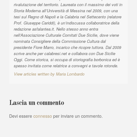
t
rivalutazione del territorio. Laureata con il massimo dei voti in
i
Storia Moderna all’Università di Messina nel 2009, con una
tesi sul Regno di Napoli e la Calabria nel Settecento (relatore
c
Prof. Giuseppe Cariddi), è un’indiscussa collaboratrice della
o
redazione asfalantea.it. Nello stesso anno entra
nell’Associazione Culturale Comitati Due Sicilie, dove viene
l
nominata Consigliere della Commissione Cultura dal
i
presidente Fiore Marro, incarico che ricopre tuttora. Dal 2009
scrive anche per calabresi.net e collabora con Due Sicilie
Oggi. Come storica, si occupa di storiografia borbonica ed è
spesso invitata come relatrice a convegni e tavole rotonde.
View articles written by Maria Lombardo
Lascia un commento
Devi essere
connesso
per inviare un commento.