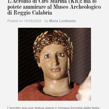
L’Acrolito di Cirò Marina (KR): ma lo
potete ammirare al Museo Archeologico
di Reggio Calabria
Posted on
19/05/2025
by
Maria Lombardo
L’acrolito era una statua greca o romana formata dalla testa,