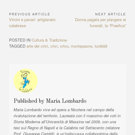
at
c
ss
a
e
er
k
C
ky
e
m
o
s
e
e
p
gr
e
e
h
p
ss
ail
n
PREVIOUS ARTICLE
NEXT ARTICLE
N
A
b
n
c
a
st
dI
at
e
a
di
P
Vimini e panari: artigianato
N
Donna pagata per piangere ai
a
p
o
g
h
m
n
r
calabrese
e
funerali, la “Praefica”
g
vi
e
x
v
p
o
er
at
e
di
v
t
POSTED IN
Cultura & Tradizione
i
i
A
k
TAGGED
arte dei crivi
,
crivi
,
crivo
,
montepaone
,
turdiddi
g
o
r
u
t
a
s
i
z
A
c
r
l
i
t
e
o
i
:
n
c
l
e
Published by
Maria Lombardo
e
a
Maria Lombardo vive ed opera a Nicotera nel campo della
:
rivalutazione del territorio. Laureata con il massimo dei voti in
r
Storia Moderna all’Università di Messina nel 2009, con una
t
tesi sul Regno di Napoli e la Calabria nel Settecento (relatore
i
Prof. Giuseppe Cariddi), è un’indiscussa collaboratrice della