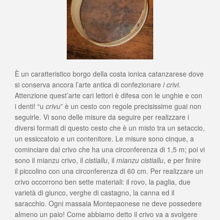
È un caratteristico borgo della costa ionica catanzarese dove
si conserva ancora l’arte antica di confezionare
i crivi
.
Attenzione quest’arte cari lettori è difesa con le unghie e con
i denti! “u
crivu
” è un cesto con regole precisissime guai non
seguirle. Vi sono delle misure da seguire per realizzare i
diversi formati di questo cesto che è un misto tra un setaccio,
un essiccatoio e un contenitore. Le misure sono cinque, a
cominciare dal crivo che ha una circonferenza di 1,5 m; poi vi
sono il mianzu crivo, il
cistiallu
, il
mianzu
cistiallu
, e per finire
il piccolino con una circonferenza di 60 cm. Per realizzare un
crivo occorrono ben sette materiali: il rovo, la paglia, due
varietà di giunco, verghe di castagno, la canna ed il
saracchio. Ogni massaia Montepaonese ne deve possedere
almeno un paio! Come abbiamo detto il crivo va a svolgere