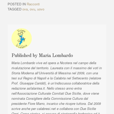
i
A
k
POSTED IN
Racconti
g
o
r
TAGGED
ova
,
ovu
,
uovo
u
t
a
s
i
z
A
c
r
l
i
t
e
o
i
:
n
c
l
e
e
Published by
Maria Lombardo
a
:
Maria Lombardo vive ed opera a Nicotera nel campo della
r
rivalutazione del territorio. Laureata con il massimo dei voti in
t
Storia Moderna all’Università di Messina nel 2009, con una
i
tesi sul Regno di Napoli e la Calabria nel Settecento (relatore
Prof. Giuseppe Cariddi), è un’indiscussa collaboratrice della
c
redazione asfalantea.it. Nello stesso anno entra
o
nell’Associazione Culturale Comitati Due Sicilie, dove viene
nominata Consigliere della Commissione Cultura dal
l
presidente Fiore Marro, incarico che ricopre tuttora. Dal 2009
i
scrive anche per calabresi.net e collabora con Due Sicilie
Oggi. Come storica, si occupa di storiografia borbonica ed è