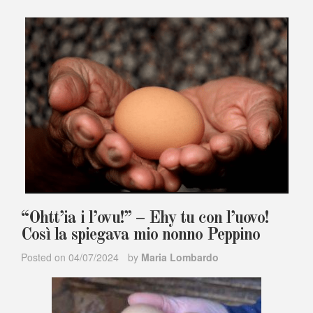
“Ohtt’ia i l’ovu!” – Ehy tu con l’uovo!
Così la spiegava mio nonno Peppino
Posted on
04/07/2024
by
Maria Lombardo