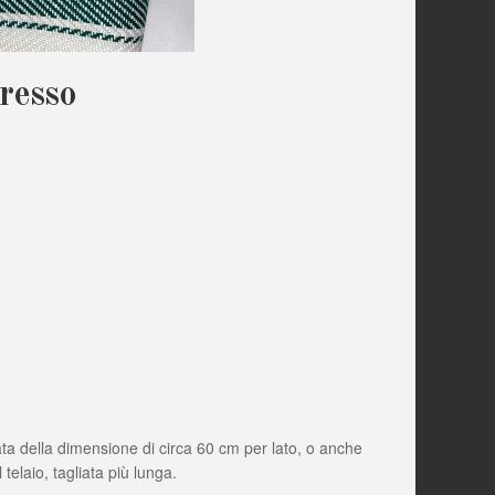
resso
ta della dimensione di circa 60 cm per lato, o anche
 telaio, tagliata più lunga.