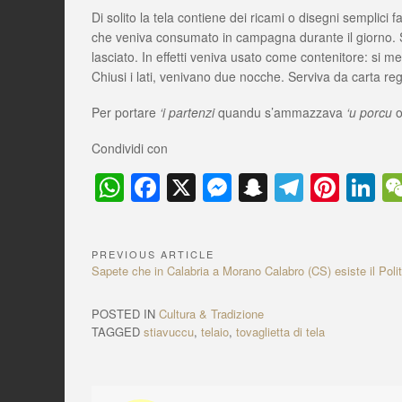
Di solito la tela contiene dei ricami o disegni semplici f
che veniva consumato in campagna durante il giorno.
lasciato. In effetti veniva usato come contenitore: si met
Chiusi i lati, venivano due nocche. Serviva da carta reg
Per portare
‘i partenzi
quandu s’ammazzava
‘u porcu
o
Condividi con
W
F
X
M
S
T
Pi
Li
h
a
e
n
el
nt
n
at
c
ss
a
e
er
k
PREVIOUS ARTICLE
N
s
e
e
p
gr
e
e
P
Sapete che in Calabria a Morano Calabro (CS) esiste il Politt
a
r
A
b
n
c
a
st
dI
e
POSTED IN
Cultura & Tradizione
v
p
o
g
h
m
n
v
TAGGED
stiavuccu
,
telaio
,
tovaglietta di tela
i
p
o
er
at
i
o
k
u
g
s