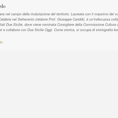
c
rdo
l
a nel campo della rivalutazione del territorio. Laureata con il massimo dei vo
e
Calabria nel Settecento (relatore Prof. Giuseppe Cariddi), è un’indiscussa coll
:
tati Due Sicilie, dove viene nominata Consigliere della Commissione Cultura da
t e collabora con Due Sicilie Oggi. Come storica, si occupa di storiografia b
do