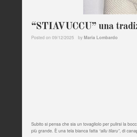
“STIAVUCCU” una tradizi
Posted on
09/12/2025
by
Maria Lombardo
Subito si pensa che sia un tovagliolo per pulirsi la boc
più grande. È una tela bianca fatta
“allu tilaru”
, di cana