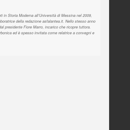
ti in Storia Moderna all’Università di Messina nel 2009,
aboratrice della redazione asfalantea.it. Nello stesso anno
l presidente Fiore Marro, incarico che ricopre tuttora.
orbonica ed è spesso invitata come relatrice a convegni e