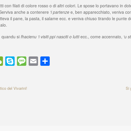
atti con filati di colore rosso o di altri colori. Le spose lo portavano in 
 Serviva anche a contenere
‘i partenze
e, ben apparecchiato, veniva con
teva il pane, la pasta, il salame ecc. e veniva chiuso tirando le punte dei
alo.
 quandu si
fhacienu ‘i visiti ppi nasciti o lutti
ecc., come accennato,
‘u s
W
S
M
E
C
e
ky
e
m
o
C
p
ss
ail
n
h
e
a
di
ico del Vivarini!
N
Si 
e
at
g
vi
x
e
di
t
A
r
t
i