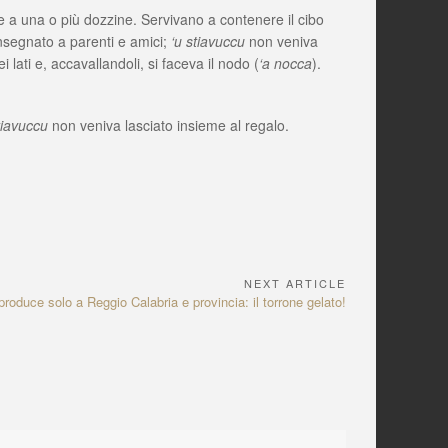
dote a una o più dozzine. Servivano a contenere il cibo
segnato a parenti e amici;
‘u stiavuccu
non veniva
 lati e, accavallandoli, si faceva il nodo (
‘a nocca
).
tiavuccu
non veniva lasciato insieme al regalo.
NEXT ARTICLE
produce solo a Reggio Calabria e provincia: il torrone gelato!