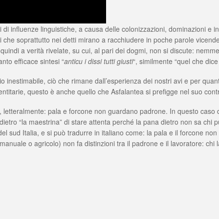
i di influenze linguistiche, a causa delle colonizzazioni, dominazioni e incur
i che soprattutto nei detti mirano a racchiudere in poche parole vicende 
no quindi a verità rivelate, su cui, al pari dei dogmi, non si discute: nem
nto efficace sintesi “
anticu i dissi tutti giusti
“, similmente “quel che dice
io inestimabile, ciò che rimane dall’esperienza dei nostri avi e per qu
identitarie, questo è anche quello che Asfalantea si prefigge nel suo cont
“, letteralmente: pala e forcone non guardano padrone. In questo caso d
etro “la maestrina” di stare attenta perché la pana dietro non sa chi pu
el sud Italia, e si può tradurre in italiano come: la pala e il forcone non
anuale o agricolo) non fa distinzioni tra il padrone e il lavoratore: chi l