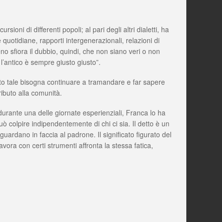
sioni di differenti popoli; al pari degli altri dialetti, ha
quotidiane, rapporti intergenerazionali, relazioni di
meno sfiora il dubbio, quindi, che non siano veri o non
 l’antico è sempre giusto giusto”.
anto tale bisogna continuare a tramandare e far sapere
ributo alla comunità.
urante una delle giornate esperienziali, Franca lo ha
ò colpire indipendentemente di chi ci sia. Il detto è un
 guardano in faccia al padrone. Il significato figurato del
avora con certi strumenti affronta la stessa fatica,