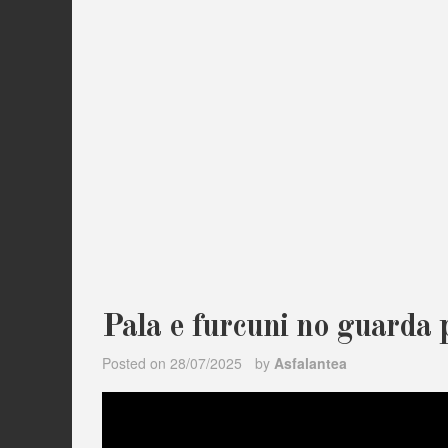
Pala e furcuni no guarda
Posted on
28/07/2025
by
Asfalantea