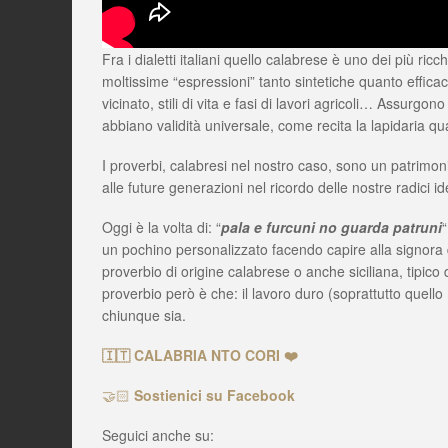
Fra i dialetti italiani quello calabrese è uno dei più ricch
moltissime “espressioni” tanto sintetiche quanto efficac
vicinato, stili di vita e fasi di lavori agricoli… Assurgo
abbiano validità universale, come recita la lapidaria qua
I proverbi, calabresi nel nostro caso, sono un patrimon
alle future generazioni nel ricordo delle nostre radici 
Oggi è la volta di: “
pala e furcuni no guarda patruni
un pochino personalizzato facendo capire alla signora di
proverbio di origine calabrese o anche siciliana, tipico d
proverbio però è che: il lavoro duro (soprattutto quello m
chiunque sia.
🇮🇹 CALABRIA NTO CORI ❤️
🤝🏻
Sostienici su Facebook
Seguici anche su: