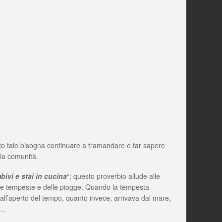
anto tale bisogna continuare a tramandare e far sapere
lla comunità.
ivi e stai in cucina
“; questo proverbio allude alle
lle tempeste e delle piogge. Quando la tempesta
 all’aperto del tempo, quanto invece, arrivava dal mare,
a…