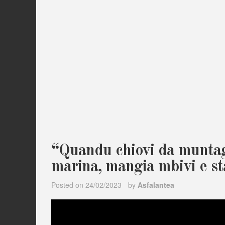
“Quandu chiovi da muntag
marina, mangia mbivi e sta
Posted on
24/02/2023
by
Asfalantea