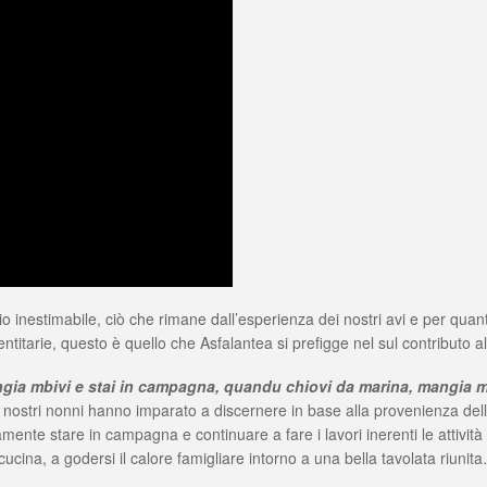
io inestimabile, ciò che rimane dall’esperienza dei nostri avi e per qu
dentitarie, questo è quello che Asfalantea si prefigge nel sul contributo a
ia mbivi e stai in campagna, quandu chiovi da marina, mangia mb
i nostri nonni hanno imparato a discernere in base alla provenienza de
mente stare in campagna e continuare a fare i lavori inerenti le attività
ucina, a godersi il calore famigliare intorno a una bella tavolata riunit