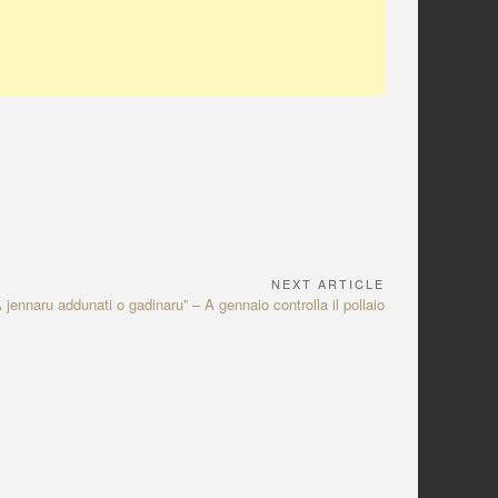
NEXT ARTICLE
A jennaru addunati o gadinaru” – A gennaio controlla il pollaio