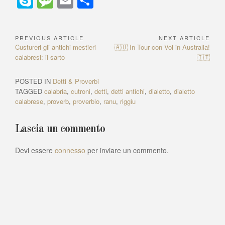
S
M
E
C
at
c
ss
a
e
er
k
C
ky
e
m
o
s
e
e
p
gr
e
e
h
p
ss
ail
n
PREVIOUS ARTICLE
NEXT ARTICLE
N
A
b
n
c
a
st
dI
at
e
a
di
P
Custureri gli antichi mestieri
N
🇦🇺 In Tour con Voi in Australia!
a
p
o
g
h
m
n
r
calabresi: il sarto
e
🇮🇹
g
vi
e
x
v
p
o
er
at
e
di
v
t
POSTED IN
Detti & Proverbi
i
i
A
k
TAGGED
calabria
,
cutroni
,
detti
,
detti antichi
,
dialetto
,
dialetto
g
o
r
calabrese
,
proverb
,
proverbio
,
ranu
,
riggiu
u
t
a
s
i
z
A
c
Lascia un commento
r
l
i
t
e
Devi essere
connesso
per inviare un commento.
o
i
:
n
c
l
e
e
a
:
r
t