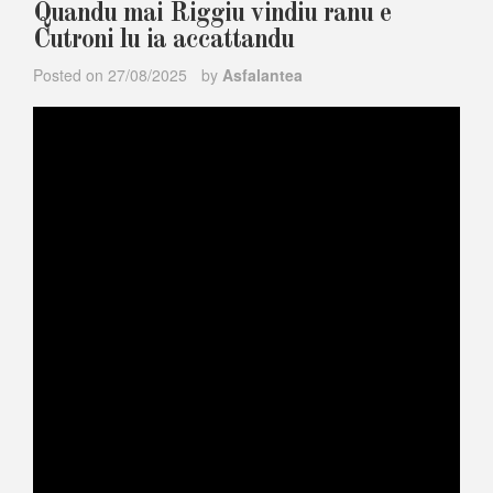
Quandu mai Riggiu vindiu ranu e
Cutroni lu ia accattandu
Posted on
27/08/2025
by
Asfalantea