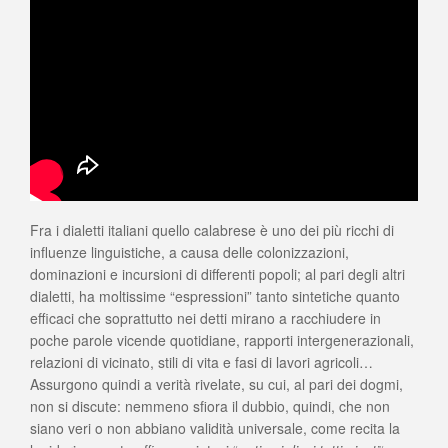
Fra i dialetti italiani quello calabrese è uno dei più ricchi di
influenze linguistiche, a causa delle colonizzazioni,
dominazioni e incursioni di differenti popoli; al pari degli altri
dialetti, ha moltissime “espressioni” tanto sintetiche quanto
efficaci che soprattutto nei detti mirano a racchiudere in
poche parole vicende quotidiane, rapporti intergenerazionali,
relazioni di vicinato, stili di vita e fasi di lavori agricoli…
Assurgono quindi a verità rivelate, su cui, al pari dei dogmi,
non si discute: nemmeno sfiora il dubbio, quindi, che non
siano veri o non abbiano validità universale, come recita la