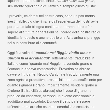
lapidaria quanto efficace sintesi “
anticu i dissi tutti giusti
“,
similmente “quel che dice l’antico è sempre giusto giusto”.
I proverbi, calabresi nel nostro caso, sono un patrimonio
inestimabile, ciò che rimane dall’esperienza dei nostri avi e
per quanto tale bisogna continuare a tramandare e far
sapere alle future generazioni nel ricordo delle nostre radici
identitarie, questo è anche quello che Asfalantea si prefigge
nel suo contributo alla comunità.
Oggi è la volta di:”
quandu mai Riggiu vindiu ranu e
Cutroni lu ia accattandu
!
“, letteralmente: traducibile in
italiano come “quando mai Reggio ha venduto grano e
Crotone lo andava comprando!”. Proverbio calabrese
davvero intrigante, Reggio Calabria è tradizionalmente una
zona agricola produttiva, presumibilmente autosufficiente per
quanto riguarda il grano. Implicitamente, vendere grano a
Crotone (l’altra città calabrese) che invece di grano ne
produce da esportare, sarebbe un evento eccezionale o
addirittura mai accaduto. Dunque il detto pare essere
un’ironia popolare che esprime incredulità o scetticismo: