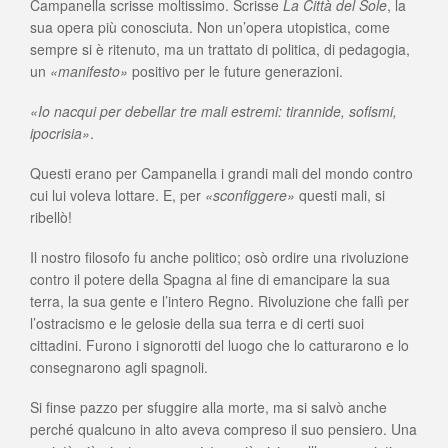
Campanella scrisse moltissimo. Scrisse
La Città del Sole
, la
sua opera più conosciuta. Non un’opera utopistica, come
sempre si è ritenuto, ma un trattato di politica, di pedagogia,
un
«manifesto»
positivo per le future generazioni.
«Io nacqui per debellar tre mali estremi: tirannide, sofismi,
ipocrisia»
.
Questi erano per Campanella i grandi mali del mondo contro
cui lui voleva lottare. E, per
«sconfiggere»
questi mali, si
ribellò!
Il nostro filosofo fu anche politico; osò ordire una rivoluzione
contro il potere della Spagna al fine di emancipare la sua
terra, la sua gente e l’intero Regno. Rivoluzione che fallì per
l’ostracismo e le gelosie della sua terra e di certi suoi
cittadini. Furono i signorotti del luogo che lo catturarono e lo
consegnarono agli spagnoli.
Si finse pazzo per sfuggire alla morte, ma si salvò anche
perché qualcuno in alto aveva compreso il suo pensiero. Una