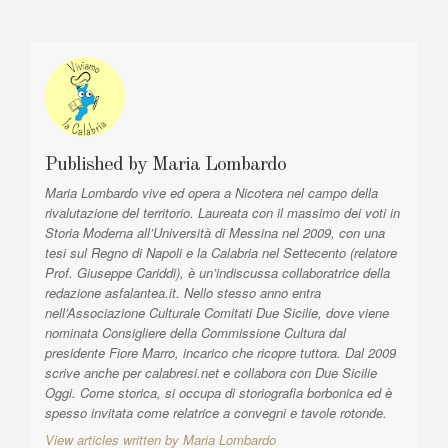
o
i
:
n
c
l
e
e
a
:
r
t
Published by
Maria Lombardo
i
Maria Lombardo vive ed opera a Nicotera nel campo della
c
rivalutazione del territorio. Laureata con il massimo dei voti in
o
Storia Moderna all’Università di Messina nel 2009, con una
tesi sul Regno di Napoli e la Calabria nel Settecento (relatore
l
Prof. Giuseppe Cariddi), è un’indiscussa collaboratrice della
i
redazione asfalantea.it. Nello stesso anno entra
nell’Associazione Culturale Comitati Due Sicilie, dove viene
nominata Consigliere della Commissione Cultura dal
presidente Fiore Marro, incarico che ricopre tuttora. Dal 2009
scrive anche per calabresi.net e collabora con Due Sicilie
Oggi. Come storica, si occupa di storiografia borbonica ed è
spesso invitata come relatrice a convegni e tavole rotonde.
View articles written by Maria Lombardo