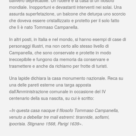
davvero deprecabile. Un rudere è la casa di un filosofo
mondiale. Inopportuni e devastanti interventi nei solai. Una
assurda superfetazione, un balcone che deturpa uno scorcio
che doveva essere cristallizzato e protetto per il solo fatto
che lì è nato Tommaso Campanella.
In altri posti, in Italia e nel mondo, si hanno esempi di case di
personaggi illustri, ma non certo allo stesso livello di
Campanella, che sono conservate e protette in modo
ineccepibile e fungono da memoria da conservare e
trasmettere e anche da richiamo per frotte di turisti.
Una lapide dichiara la casa monumento nazionale. Reca su
una delle pareti esterne una targa apposta
dall’Amministrazione comunale in occasione del IV
centenario della sua nascita, su cui è scritto:
«In questa casa nacque il filosofo Tommaso Campanella,
venuto a debellar tre mali estremi: tirannide, sofismi,
ipocrisia. Stignano 1568, Parigi 1639»
.