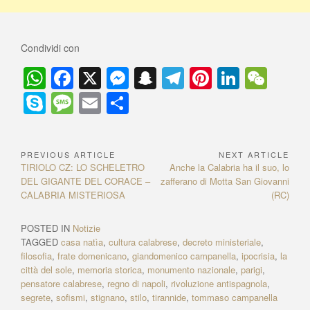
Condividi con
W
F
X
M
S
T
Pi
Li
W
h
a
e
n
el
nt
n
e
S
M
E
C
at
c
ss
a
e
er
k
C
ky
e
m
o
s
e
e
p
gr
e
e
h
p
ss
ail
n
PREVIOUS ARTICLE
NEXT ARTICLE
N
A
b
n
c
a
st
dI
at
e
a
di
P
TIRIOLO CZ: LO SCHELETRO
N
Anche la Calabria ha il suo, lo
a
p
o
g
h
m
n
r
DEL GIGANTE DEL CORACE –
zafferano di Motta San Giovanni
e
g
vi
e
CALABRIA MISTERIOSA
x
(RC)
v
p
o
er
at
e
di
v
t
i
i
A
k
POSTED IN
Notizie
g
o
r
TAGGED
casa natìa
,
cultura calabrese
,
decreto ministeriale
,
u
t
a
filosofia
,
frate domenicano
,
giandomenico campanella
,
ipocrisia
,
la
s
i
città del sole
,
memoria storica
,
monumento nazionale
,
parigi
,
z
A
c
pensatore calabrese
,
regno di napoli
,
rivoluzione antispagnola
,
r
l
i
segrete
,
sofismi
,
stignano
,
stilo
,
tirannide
,
tommaso campanella
t
e