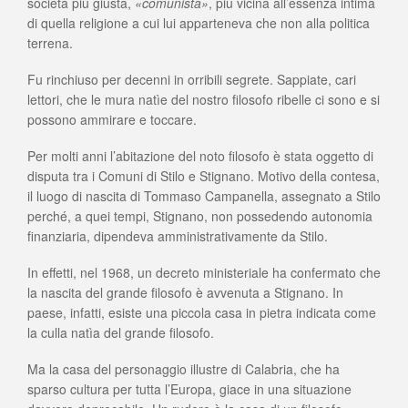
società più giusta,
«comunista»
, più vicina all’essenza intima
di quella religione a cui lui apparteneva che non alla politica
terrena.
Fu rinchiuso per decenni in orribili segrete. Sappiate, cari
lettori, che le mura natìe del nostro filosofo ribelle ci sono e si
possono ammirare e toccare.
Per molti anni l’abitazione del noto filosofo è stata oggetto di
disputa tra i Comuni di Stilo e Stignano. Motivo della contesa,
il luogo di nascita di Tommaso Campanella, assegnato a Stilo
perché, a quei tempi, Stignano, non possedendo autonomia
finanziaria, dipendeva amministrativamente da Stilo.
In effetti, nel 1968, un decreto ministeriale ha confermato che
la nascita del grande filosofo è avvenuta a Stignano. In
paese, infatti, esiste una piccola casa in pietra indicata come
la culla natìa del grande filosofo.
Ma la casa del personaggio illustre di Calabria, che ha
sparso cultura per tutta l’Europa, giace in una situazione