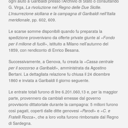
ogni aiuto a Garibaldi presso l’Archivio di Stato o consultando
G. Virga,
La rivoluzione nel Regno delle Due Sicilie.
L’insurrezione siciliana e la campagna di Garibaldi nell’Italia
meridionale
, pp. 602, 609.
Le scarse somme disponibili quando fu preparata la
spedizione provenivano da offerte private giunte al
«Fondo
per il milione di fucili»
, istituito a Milano nell’autunno del
1859, con rendiconto di Enrico Besana.
Successivamente, a Genova, fu creata la
«Cassa centrale
per il soccorso a Garibaldi»
, amministrata da Agostino
Bertani. La dettagliata relazione fu chiusa il 24 dicembre
1860 e inviata a Garibaldi il giorno seguente.
Le entrate totali furono di lire 6.201.060,13 e, per la maggior
parte, provennero da cambiali emesse dal governo
provvisorio dittatoriale durante la campagna: 5 milioni furono
così pagati, coperti dalle ditte genovesi
«Parodi»
e
«C. e
Fratelli Rocca»
, che a loro volta furono rimborsate dal Regno
di Sardegna.