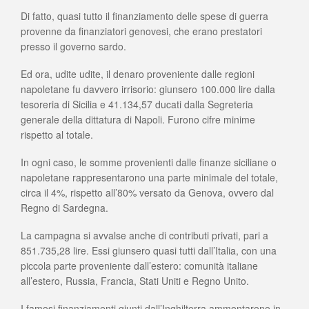
Di fatto, quasi tutto il finanziamento delle spese di guerra
provenne da finanziatori genovesi, che erano prestatori
presso il governo sardo.
Ed ora, udite udite, il denaro proveniente dalle regioni
napoletane fu davvero irrisorio: giunsero 100.000 lire dalla
tesoreria di Sicilia e 41.134,57 ducati dalla Segreteria
generale della dittatura di Napoli. Furono cifre minime
rispetto al totale.
In ogni caso, le somme provenienti dalle finanze siciliane o
napoletane rappresentarono una parte minimale del totale,
circa il 4%, rispetto all’80% versato da Genova, ovvero dal
Regno di Sardegna.
La campagna si avvalse anche di contributi privati, pari a
851.735,28 lire. Essi giunsero quasi tutti dall’Italia, con una
piccola parte proveniente dall’estero: comunità italiane
all’estero, Russia, Francia, Stati Uniti e Regno Unito.
I famosi finanziamenti giunti dall’Inghilterra ammontarono in