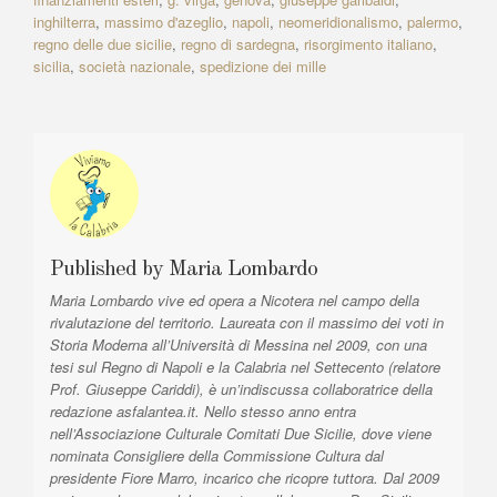
s
i
inghilterra
,
massimo d'azeglio
,
napoli
,
neomeridionalismo
,
palermo
,
z
A
c
regno delle due sicilie
,
regno di sardegna
,
risorgimento italiano
,
r
l
i
sicilia
,
società nazionale
,
spedizione dei mille
t
e
o
i
:
n
c
l
e
e
a
:
r
t
Published by
Maria Lombardo
i
Maria Lombardo vive ed opera a Nicotera nel campo della
c
rivalutazione del territorio. Laureata con il massimo dei voti in
o
Storia Moderna all’Università di Messina nel 2009, con una
tesi sul Regno di Napoli e la Calabria nel Settecento (relatore
l
Prof. Giuseppe Cariddi), è un’indiscussa collaboratrice della
i
redazione asfalantea.it. Nello stesso anno entra
nell’Associazione Culturale Comitati Due Sicilie, dove viene
nominata Consigliere della Commissione Cultura dal
presidente Fiore Marro, incarico che ricopre tuttora. Dal 2009