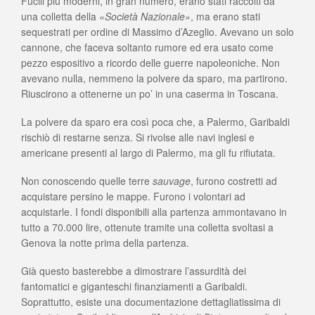
Fucili più moderni, in gran numero, erano stati raccolti da
una colletta della
«Società Nazionale»
, ma erano stati
sequestrati per ordine di Massimo d’Azeglio. Avevano un solo
cannone, che faceva soltanto rumore ed era usato come
pezzo espositivo a ricordo delle guerre napoleoniche. Non
avevano nulla, nemmeno la polvere da sparo, ma partirono.
Riuscirono a ottenerne un po’ in una caserma in Toscana.
La polvere da sparo era così poca che, a Palermo, Garibaldi
rischiò di restarne senza. Si rivolse alle navi inglesi e
americane presenti al largo di Palermo, ma gli fu rifiutata.
Non conoscendo quelle terre
sauvage
, furono costretti ad
acquistare persino le mappe. Furono i volontari ad
acquistarle. I fondi disponibili alla partenza ammontavano in
tutto a 70.000 lire, ottenute tramite una colletta svoltasi a
Genova la notte prima della partenza.
Già questo basterebbe a dimostrare l’assurdità dei
fantomatici e giganteschi finanziamenti a Garibaldi.
Soprattutto, esiste una documentazione dettagliatissima di