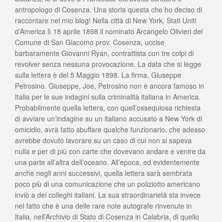
antropologo di Cosenza. Una storia questa che ho deciso di
raccontare nel mio blog! Nella città di New York, Stati Uniti
d’America lì 18 aprile 1898 il nominato Arcangelo Olivieri del
Comune di San Giacomo prov. Cosenza, uccise
barbaramente Giovanni Ryan, contrattista con tre colpi di
revolver senza nessuna provocazione. La data che si legge
sulla lettera è del 5 Maggio 1898. La firma, Giuseppe
Petrosino. Giuseppe, Joe, Petrosino non è ancora famoso in
Italia per le sue indagini sulla criminalità italiana in America.
Probabilmente quella lettera, con quell’ossequiosa richiesta
di avviare un’indagine su un italiano accusato a New York di
omicidio, avrà fatto sbuffare qualche funzionario, che adesso
avrebbe dovuto lavorare su un caso di cui non si sapeva
nulla e per di più con carte che dovevano andare e venire da
una parte all’altra dell’oceano. All’epoca, ed evidentemente
anche negli anni successivi, quella lettera sarà sembrata
poco più di una comunicazione che un poliziotto americano
inviò a dei colleghi italiani. La sua straordinarietà sta invece
nel fatto che è una delle rare note autografe rinvenute in
Italia, nell’Archivio di Stato di Cosenza in Calabria, di quello