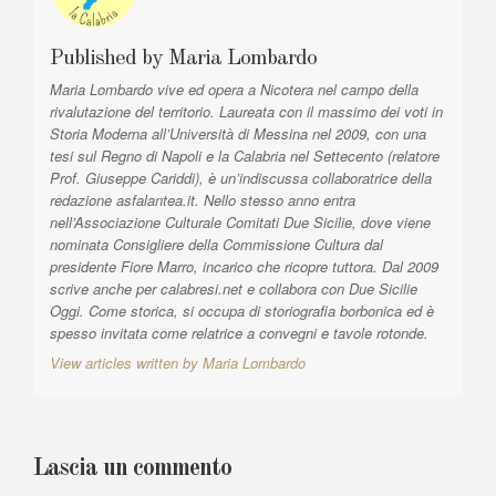
l
e
e
a
:
Published by
Maria Lombardo
r
Maria Lombardo vive ed opera a Nicotera nel campo della
t
rivalutazione del territorio. Laureata con il massimo dei voti in
i
Storia Moderna all’Università di Messina nel 2009, con una
tesi sul Regno di Napoli e la Calabria nel Settecento (relatore
c
Prof. Giuseppe Cariddi), è un’indiscussa collaboratrice della
o
redazione asfalantea.it. Nello stesso anno entra
nell’Associazione Culturale Comitati Due Sicilie, dove viene
l
nominata Consigliere della Commissione Cultura dal
i
presidente Fiore Marro, incarico che ricopre tuttora. Dal 2009
scrive anche per calabresi.net e collabora con Due Sicilie
Oggi. Come storica, si occupa di storiografia borbonica ed è
spesso invitata come relatrice a convegni e tavole rotonde.
View articles written by Maria Lombardo
Lascia un commento