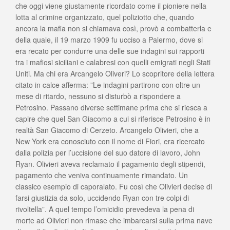
che oggi viene giustamente ricordato come il pioniere nella
lotta al crimine organizzato, quel poliziotto che, quando
ancora la mafia non si chiamava così, provò a combatterla e
della quale, il 19 marzo 1909 fu ucciso a Palermo, dove si
era recato per condurre una delle sue indagini sui rapporti
tra i mafiosi siciliani e calabresi con quelli emigrati negli Stati
Uniti. Ma chi era Arcangelo Oliveri? Lo scopritore della lettera
citato in calce afferma: ”Le indagini partirono con oltre un
mese di ritardo, nessuno si disturbò a rispondere a
Petrosino. Passano diverse settimane prima che si riesca a
capire che quel San Giacomo a cui si riferisce Petrosino è in
realtà San Giacomo di Cerzeto. Arcangelo Olivieri, che a
New York era conosciuto con il nome di Fiori, era ricercato
dalla polizia per l’uccisione del suo datore di lavoro, John
Ryan. Olivieri aveva reclamato il pagamento degli stipendi,
pagamento che veniva continuamente rimandato. Un
classico esempio di caporalato. Fu così che Olivieri decise di
farsi giustizia da solo, uccidendo Ryan con tre colpi di
rivoltella”. A quel tempo l’omicidio prevedeva la pena di
morte ad Olivieri non rimase che imbarcarsi sulla prima nave