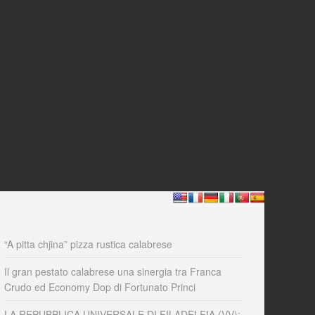
“A pitta chjina” pizza rustica calabrese
Il gran pestato calabrese una sinergia tra Franca
Crudo ed Economy Dop di Fortunato Princi
LA REPUBBLICA UNIVERSALE DI FILADELFIA (VV):