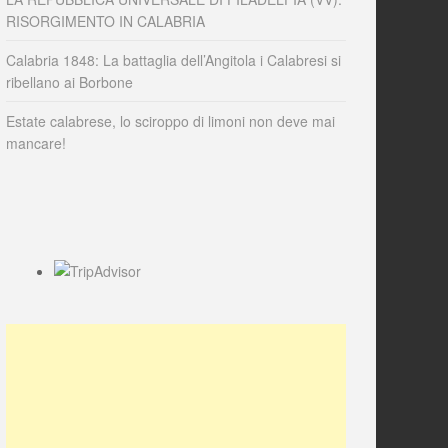
RISORGIMENTO IN CALABRIA
Calabria 1848: La battaglia dell’Angitola i Calabresi si
ribellano ai Borbone
Estate calabrese, lo sciroppo di limoni non deve mai
mancare!