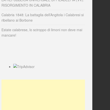
RISORGIMENTO IN CALABRIA
Calabria 1848: La battaglia dell’Angitola i Calabresi si
ribellano ai Borbone
Estate calabrese, lo sciroppo di limoni non deve mai
mancare!