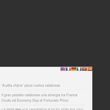
“A pitta chjina” pizza rustica calabrese
Il gran pestato calabrese una sinergia tra Franca
Crudo ed Economy Dop di Fortunato Princi
LA REPUBBLICA UNIVERSALE DI FILADELFIA (VV):