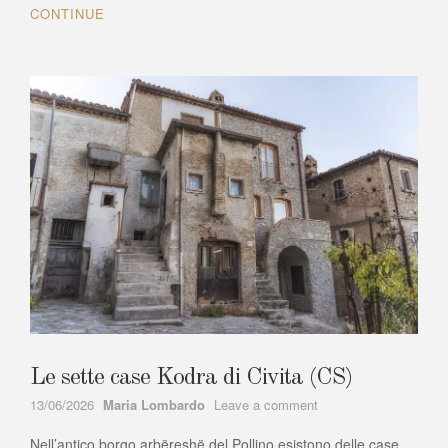
CONTINUE
Le sette case Kodra di Civita (CS)
Author
on
13/06/2026
Maria Lombardo
Leave a comment
Le
Nell’antico borgo arbëreshë del Pollino esistono delle case
sette