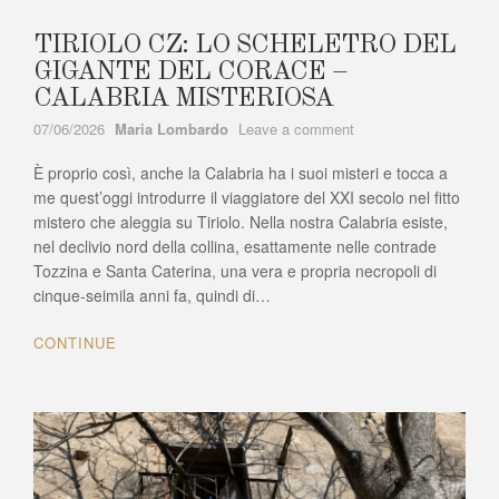
TIRIOLO CZ: LO SCHELETRO DEL
GIGANTE DEL CORACE –
CALABRIA MISTERIOSA
Author
on
07/06/2026
Maria Lombardo
Leave a comment
TIRIOLO
È proprio così, anche la Calabria ha i suoi misteri e tocca a
CZ:
LO
me quest’oggi introdurre il viaggiatore del XXI secolo nel fitto
SCHELETRO
mistero che aleggia su Tiriolo. Nella nostra Calabria esiste,
DEL
nel declivio nord della collina, esattamente nelle contrade
GIGANTE
Tozzina e Santa Caterina, una vera e propria necropoli di
DEL
cinque-seimila anni fa, quindi di…
CORACE
–
CONTINUE
CALABRIA
MISTERIOSA