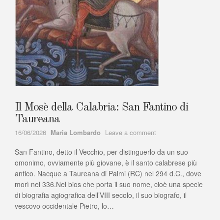
Il Mosè della Calabria: San Fantino di
Taureana
Author
on
16/06/2026
Maria Lombardo
Leave a comment
Il
San Fantino, detto il Vecchio, per distinguerlo da un suo
Mosè
della
omonimo, ovviamente più giovane, è il santo calabrese più
Calabria:
antico. Nacque a Taureana di Palmi (RC) nel 294 d.C., dove
San
morì nel 336.Nel bios che porta il suo nome, cioè una specie
Fantino
di biografia agiografica dell’VIII secolo, il suo biografo, il
di
vescovo occidentale Pietro, lo…
Taureana