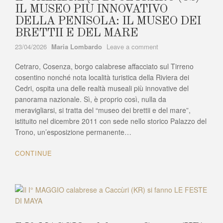
IL MUSEO PIÙ INNOVATIVO
DELLA PENISOLA: IL MUSEO DEI
BRETTII E DEL MARE
Author
on
23/04/2026
Maria Lombardo
Leave a comment
E’
Cetraro, Cosenza, borgo calabrese affacciato sul Tirreno
CALABRESE
DI
cosentino nonché nota località turistica della Riviera dei
CETRARO
Cedri, ospita una delle realtà museali più innovative del
(CS)
panorama nazionale. Sì, è proprio così, nulla da
IL
meravigliarsi, si tratta del “museo dei brettii e del mare”,
MUSEO
istituito nel dicembre 2011 con sede nello storico Palazzo del
PIÙ
Trono, un’esposizione permanente…
INNOVATIVO
DELLA
CONTINUE
PENISOLA:
IL
MUSEO
DEI
BRETTII
E
DEL