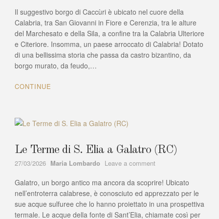
Il
Il suggestivo borgo di Caccùri è ubicato nel cuore della
castello
di
Calabria, tra San Giovanni in Fiore e Cerenzia, tra le alture
Caccuri
del Marchesato e della Sila, a confine tra la Calabria Ulteriore
nel
e Citeriore. Insomma, un paese arroccato di Calabria! Dotato
crotonese
di una bellissima storia che passa da castro bizantino, da
borgo murato, da feudo,…
CONTINUE
Le Terme di S. Elia a Galatro (RC)
Author
on
27/03/2026
Maria Lombardo
Leave a comment
Le
Galatro, un borgo antico ma ancora da scoprire! Ubicato
Terme
di
nell’entroterra calabrese, è conosciuto ed apprezzato per le
S.
sue acque sulfuree che lo hanno proiettato in una prospettiva
Elia
termale. Le acque della fonte di Sant’Elia, chiamate così per