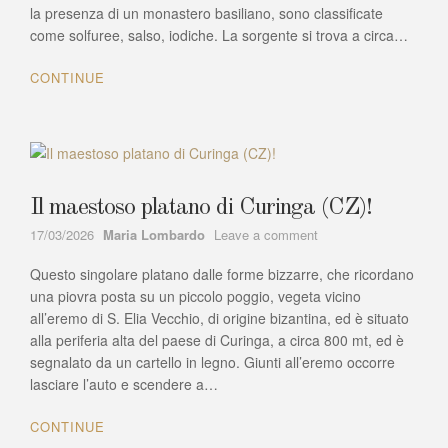
a
la presenza di un monastero basiliano, sono classificate
Galatro
come solfuree, salso, iodiche. La sorgente si trova a circa…
(RC)
CONTINUE
Il maestoso platano di Curinga (CZ)!
Author
on
17/03/2026
Maria Lombardo
Leave a comment
Il
Questo singolare platano dalle forme bizzarre, che ricordano
maestoso
platano
una piovra posta su un piccolo poggio, vegeta vicino
di
all’eremo di S. Elia Vecchio, di origine bizantina, ed è situato
Curinga
alla periferia alta del paese di Curinga, a circa 800 mt, ed è
(CZ)!
segnalato da un cartello in legno. Giunti all’eremo occorre
lasciare l’auto e scendere a…
CONTINUE