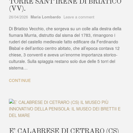
TORRE SANT’IRENE DI BRIATICO
(VV).
Author
on
26/04/2026
Maria Lombardo
Leave a comment
TORRE
Di Briatico Vecchio, che sorgeva su un colle alla destra della
DELLA
ROCCHETTA
fiumara Murria, distrutto dal sisma del 1783, rimangono i
E
ruderi del castello medievale fatto edificare da Ferdinando
TORRE
Bisbal e dell’antico centro abitato, che all’epoca contava 12
SANT’IRENE
chiese, 3 conventi e aveva un’enorme importanza storico-
DI
culturale. Sulla spiaggia restano solo due delle 5 torri del
BRIATICO
sistema…
(VV).
CONTINUE
E’ CALABRESE DI CETRARO (CS)