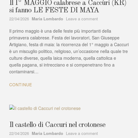
MARE
Il I° MAGGIO calabrese a Caccùri (KR)
si fanno LE FESTE DI MAYA
Author
on
22/04/2026
Maria Lombardo
Leave a comment
Il
Il primo maggio è una delle feste più importanti della
I°
MAGGIO
primavera calabrese. Festa dei lavoratori, San Giuseppe
calabrese
Artigiano, festa di maia: la ricorrenza del 1° maggio a Caccuri
a
è un miscuglio politico, religioso, un’occasione nella quale tre
Caccùri
culture diverse, quella laica moderna, quella cattolica e
(KR)
quella pagana, si intrecciano e si compenetrano fino a
si
contaminarsi…
fanno
LE
CONTINUE
FESTE
DI
MAYA
Il castello di Caccuri nel crotonese
Author
on
22/04/2026
Maria Lombardo
Leave a comment