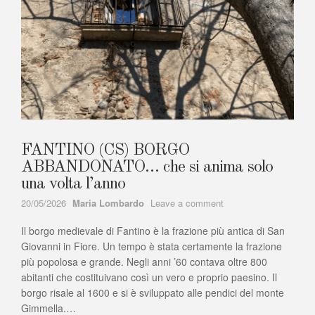
FANTINO (CS) BORGO
ABBANDONATO… che si anima solo
una volta l’anno
Author
on
20/05/2026
Maria Lombardo
Leave a comment
FANTINO
Il borgo medievale di Fantino è la frazione più antica di San
(CS)
BORGO
Giovanni in Fiore. Un tempo è stata certamente la frazione
ABBANDONATO…
più popolosa e grande. Negli anni ’60 contava oltre 800
che
abitanti che costituivano così un vero e proprio paesino. Il
si
borgo risale al 1600 e si è sviluppato alle pendici del monte
anima
Gimmella.…
solo