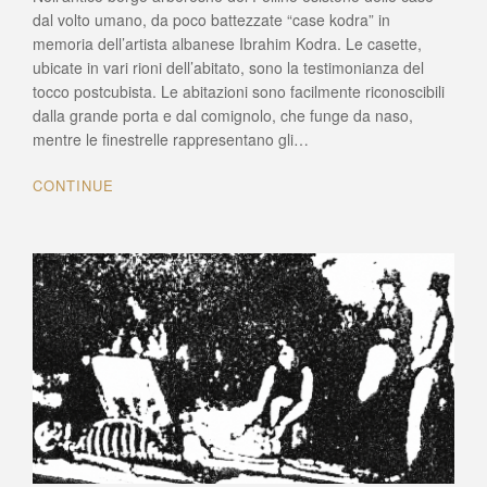
case
dal volto umano, da poco battezzate “case kodra” in
Kodra
memoria dell’artista albanese Ibrahim Kodra. Le casette,
di
ubicate in vari rioni dell’abitato, sono la testimonianza del
Civita
tocco postcubista. Le abitazioni sono facilmente riconoscibili
(CS)
dalla grande porta e dal comignolo, che funge da naso,
mentre le finestrelle rappresentano gli…
CONTINUE