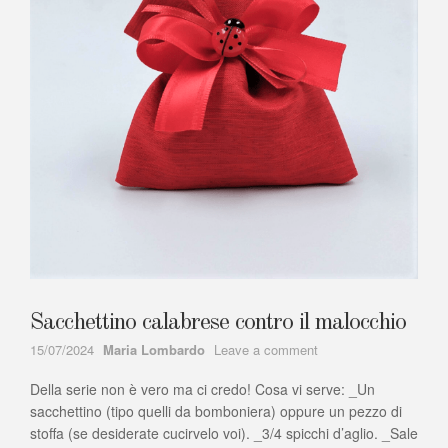
Sacchettino calabrese contro il malocchio
Author
on
15/07/2024
Maria Lombardo
Leave a comment
Sacchettino
Della serie non è vero ma ci credo! Cosa vi serve: _Un
calabrese
contro
sacchettino (tipo quelli da bomboniera) oppure un pezzo di
il
stoffa (se desiderate cucirvelo voi). _3/4 spicchi d’aglio. _Sale