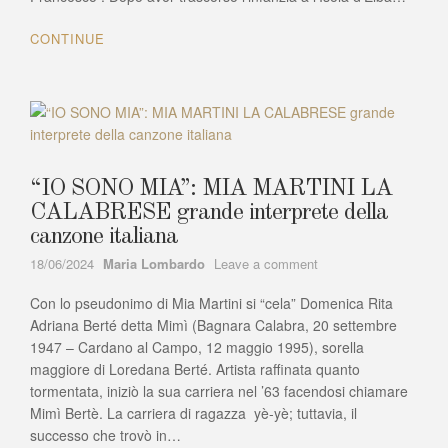
le
origini
CONTINUE
calabre
di
Chiaravalle
(CZ)
“IO SONO MIA”: MIA MARTINI LA
CALABRESE grande interprete della
canzone italiana
Author
on
18/06/2024
Maria Lombardo
Leave a comment
“IO
Con lo pseudonimo di Mia Martini si “cela” Domenica Rita
SONO
MIA”:
Adriana Berté detta Mimì (Bagnara Calabra, 20 settembre
MIA
1947 – Cardano al Campo, 12 maggio 1995), sorella
MARTINI
maggiore di Loredana Berté. Artista raffinata quanto
LA
tormentata, iniziò la sua carriera nel ’63 facendosi chiamare
CALABRESE
Mimì Bertè. La carriera di ragazza yè-yè; tuttavia, il
grande
successo che trovò in…
interprete