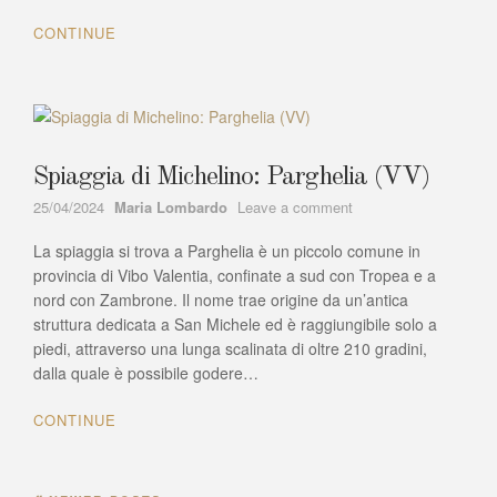
della
CONTINUE
canzone
italiana
Spiaggia di Michelino: Parghelia (VV)
Author
on
25/04/2024
Maria Lombardo
Leave a comment
Spiaggia
La spiaggia si trova a Parghelia è un piccolo comune in
di
Michelino:
provincia di Vibo Valentia, confinate a sud con Tropea e a
Parghelia
nord con Zambrone. Il nome trae origine da un’antica
(VV)
struttura dedicata a San Michele ed è raggiungibile solo a
piedi, attraverso una lunga scalinata di oltre 210 gradini,
dalla quale è possibile godere…
CONTINUE