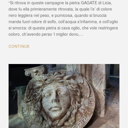
“Si ritrova in queste campagne la pietra GAGATE di Licia,
(CS).
Sapete
dove fu ella primieramente ritrovata, la quale l’e’ di colore
che
nero leggiera nel peso, e pumicosa, quando si bruccia
lì
manda fuori odore di solfo, coll’acqua s’infiamma, e coll’oglio
proliferava
si smorza: di questa pietra si cava oglio, che vole restringere
LA
coloro, ch’avendo perso ‘l miglior dono,…
PIETRA
GAGATE?
CONTINUE