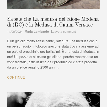
Sapete che La medusa del Rione Modena
di (RC) è la Medusa di Gianni Versace
Author
on
11/08/2024
Maria Lombardo
Leave a comment
Sapete
È un gioiello molto affascinante, raffigura una medusa che è
che
La
un personaggio mitologico greco, è stata trovata assieme ad
medusa
un paio di orecchini d’oro bellissimi. È una testa di Medusa in
del
oro! Un pezzo di altissima gioielleria, perché rappresenta un
Rione
volto frontale, difficilissimo da riprodurre ed è stata prodotta
Modena
da un orefice reggino 2500 anni…
di
(RC)
CONTINUE
è
la
Medusa
di
Gianni
Versace