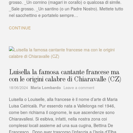
malocchio
grosso. _Un cornino (magari in corallo) o qualcosa di simile.
_Sale grosso. _Un santino (o un Padre Nostro). Mettete tutto
nel sacchettino e portatelo sempre…
CONTINUE
Luisella la famosa cantante francese ma
con le origini calabre di Chiaravalle (CZ)
Author
on
18/06/2024
Maria Lombardo
Leave a comment
Luisella
Luisella o Louiselle, alla francese è il nome d’arte di Maria
la
famosa
Luisa Catricalà. Pur essendo nata a Vallelonga nel 1946,
cantante
come ben richiama il cognome, le sue ascendenze sono
francese
Chiaravallesi. Si esibiva, infatti, nella nostra zona coi
ma
complessi locali assieme ad una sua cugina, Bettina De
con
Francesco . Dopo aver trascorso l’infanzia a l’Isola d’Elba…