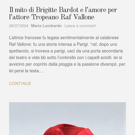
Il mito di Brigitte Bardot e l’amore per
l’attore Tropeano Raf Vallone
Author
on
28/07/2024
Maria Lombardo
Leave a comment
Il
L’attrice francese fu legata sentimentalmente al calabrese
mito
di
Raf Vallone: fu una storia intensa a Parigi. “raf, dopo uno
Brigitte
spettacolo, si trovava a parigi, uscì da una porta secondaria
Bardot
del teatro e vide bb sotto l’ombrello con i capelli sciolti. lei si
e
avvicinò per coprirlo dalla pioggia e la passione divampò. per
l’amore
lei persi la testa.…
per
l’attore
CONTINUE
Tropeano
Raf
Vallone