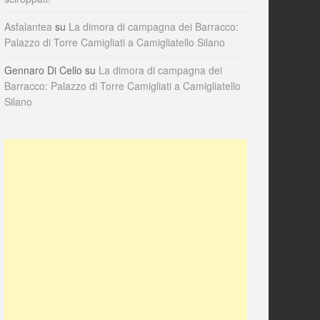
Asfalantea
su
La dimora di campagna dei Barracco:
Palazzo di Torre Camigliati a Camigliatello Silano
Gennaro Di Cello
su
La dimora di campagna dei
Barracco: Palazzo di Torre Camigliati a Camigliatello
Silano