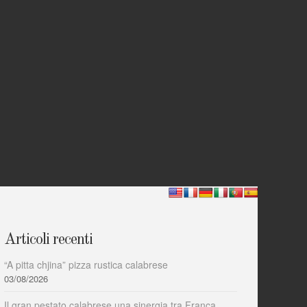
Articoli recenti
“A pitta chjina” pizza rustica calabrese
03/08/2026
Il gran pestato calabrese una sinergia tra Franca