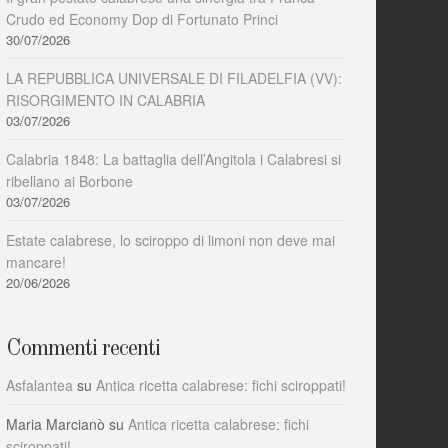
Crudo ed Economy Dop di Fortunato Princi
30/07/2026
LA REPUBBLICA UNIVERSALE DI FILADELFIA (VV):
RISORGIMENTO IN CALABRIA
03/07/2026
Calabria 1848: La battaglia dell’Angitola i Calabresi si
ribellano ai Borbone
03/07/2026
Estate calabrese, lo sciroppo di limoni non deve mai
mancare!
20/06/2026
Commenti recenti
Asfalantea
su
Antica ricetta calabrese: fichi sciroppati!
Maria Marcianò
su
Antica ricetta calabrese: fichi
sciroppati!