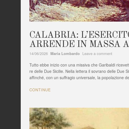
CALABRIA: L’ESERCIT
ARRENDE IN MASSA A
Author
on
14/06/2026
Maria Lombardo
Leave a comment
CALABRI
Tutto ebbe inizio con una missiva che Garibaldi ricevett
L’ESERC
BORBON
re delle Due Sicilie. Nella lettera il sovrano delle Due Sic
SI
affinché, con un suffragio universale, la popolazione de
ARREND
IN
CONTINUE
MASSA
AI
GARIBAL