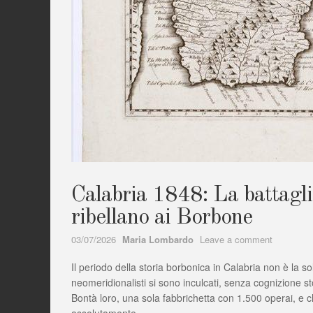
Calabria 1848: La battaglia
ribellano ai Borbone
Author
on
03/07/2026
Maria Lombardo
Leave a comment
Calabria
Il periodo della storia borbonica in Calabria non è la so
1848:
La
neomeridionalisti si sono inculcati, senza cognizione sto
battaglia
Bontà loro, una sola fabbrichetta con 1.500 operai, e 
dell’Angito