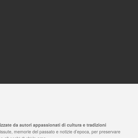
izzate da autori appassionati di cultura e tradizioni
vissute, memorie del passato e notizie d’epoca, per preservare