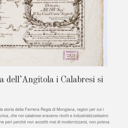
 dell’Angitola i Calabresi si
la storia della Ferriera Regia di Mongiana, ragion per cui i
rica, che noi calabresi eravamo ricchi e industrializzatissimi.
che perì perché non accettò mai di modernizzarsi, non poteva
la