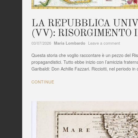
LA REPUBBLICA UNIV
(VV): RISORGIMENTO 
Author
on
03/07/2026
Maria Lombardo
Leave a comment
LA
Questa storia che voglio raccontare è un pezzo del Risor
REPUBBL
UNIVERS
propagandistici. Tutto ebbe inizio con l’amicizia fraterna
DI
Garibaldi: Don Achille Fazzari. Ricciotti, nel periodo i
FILADEL
(VV):
CONTINUE
RISORGI
IN
CALABRI